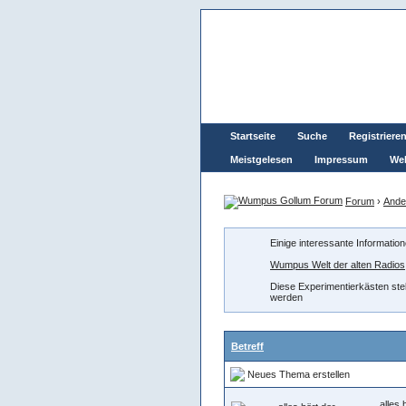
Startseite
Suche
Registriere
Meistgelesen
Impressum
Wel
Forum
›
Ande
Einige interessante Informatio
Wumpus Welt der alten Radios
Diese Experimentierkästen ste
werden
Betreff
Neues Thema erstellen
….... alle