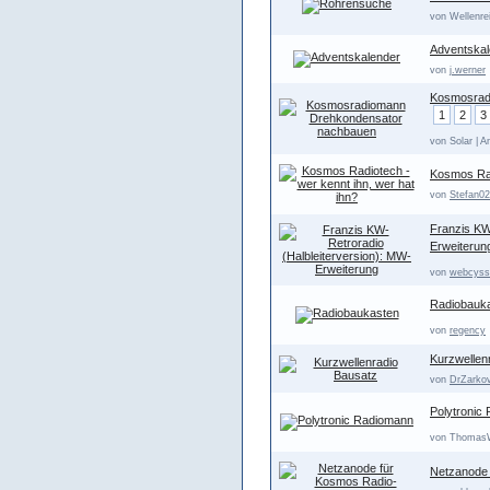
von Wellenrei
Adventskal
von
j.werner
Kosmosrad
1
2
3
von Solar | A
Kosmos Rad
von
Stefan02
Franzis KW
Erweiterun
von
webcyss
Radiobauk
von
regency
Kurzwellen
von
DrZarko
Polytronic
von ThomasW 
Netzanode 