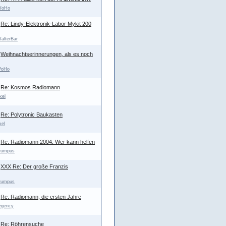
WoHo
Re: Lindy-Elektronik-Labor Mykit 200
alterBar
Weihnachtserinnerungen, als es noch
oHo
Re: Kosmos Radiomann
xel
Re: Polytronic Baukasten
xel
Re: Radiomann 2004: Wer kann helfen
umpus
XXX Re: Der große Franzis
umpus
Re: Radiomann, die ersten Jahre
egency
Re: Röhrensuche