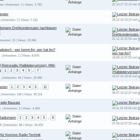
22.10.17 22:13 von W
ter | Antworten: 3 | Views: 2.783
ender
28.12.14 23:13 von
j
| Antworten: 3 | Views: 7.141
iomann Drehkondensator nachbauen
Drehkondensator
21.12.14 22:54 von
M
ntworten: 23 | Views: 20.684
iotech - wer kennt ihn, wer hat ihn?
wer hat ihn?
| Antworten: 1 | Views: 8.676
19.08.14 07:55 von
w
-Retroradio (Halbleiterversion): MW-
g
1
2
3
4
5
..
7
(Halbleiterversio
23.07.14 18:10 von
j
| Antworten: 64 | Views: 25.880
asten
1
2
3
4
5
..
11
06.07.14 12:27 von
W
| Antworten: 106 | Views: 60.114
radio Bausatz
10.11.13 16:24 von
D
v
| Antworten: 0 | Views: 4.464
 Radiomann
1
2
3
4
5
..
9
27.09.13 07:52 von
w
| Antworten: 88 | Views: 34.452
für Kosmos Radio-Technik