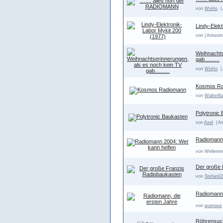
von
WoHo
|
Lindy-Elekt
von | Antwort
Weihnachts
gab..........
von
WoHo
|
Kosmos R
von
WalterBa
Polytronic
von
Axel
| An
Radiomann 
von Wellenrei
Der große 
von
Stefan02
Radiomann,
von
wumpus
Röhrensuc