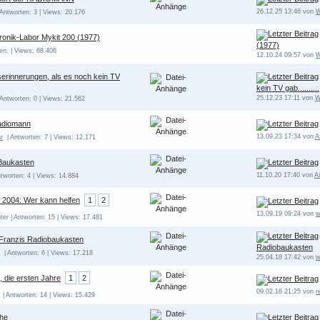
26.12.25 13:46 von
 Antworten: 3 | Views: 20.176
ronik-Labor Mykit 200 (1977)
(1977)
en: | Views: 68.406
12.10.24 09:57 von
W
erinnerungen, als es noch kein TV
kein TV gab..........
25.12.23 17:11 von
W
 Antworten: 0 | Views: 21.562
adiomann
13.09.23 17:34 von
A
r
| Antworten: 7 | Views: 12.171
 Baukasten
11.10.20 17:40 von
A
tworten: 4 | Views: 14.884
2004: Wer kann helfen
1
2
13.09.19 09:24 von
w
ter | Antworten: 15 | Views: 17.481
Franzis Radiobaukasten
Radiobaukasten
| Antworten: 6 | Views: 17.218
25.04.18 17:42 von
w
 die ersten Jahre
1
2
09.02.18 21:25 von
r
| Antworten: 14 | Views: 15.429
he