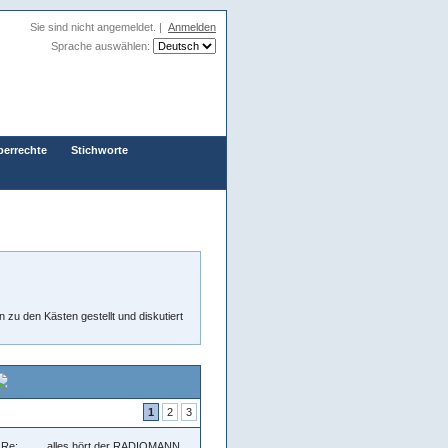
Sie sind nicht angemeldet. |
Anmelden
Sprache auswählen:
berrechte
Stichworte
zu den Kästen gestellt und diskutiert
1
2
3
Re: ….... alles hört der RADIOMANN