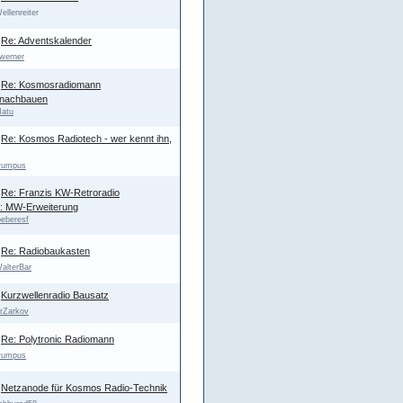
ellenreiter
Re: Adventskalender
.werner
Re: Kosmosradiomann
 nachbauen
atu
Re: Kosmos Radiotech - wer kennt ihn,
umpus
Re: Franzis KW-Retroradio
n): MW-Erweiterung
oeberesf
Re: Radiobaukasten
alterBar
Kurzwellenradio Bausatz
rZarkov
Re: Polytronic Radiomann
umpus
Netzanode für Kosmos Radio-Technik