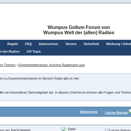
Wumpus Gollum Forum von
Wumpus Welt der (alten) Radios
n
Regeln
FAQ
Datenschutz
Service
Sicherheit
Werbung / Urhe
t-der-Radios
Off Topic
re Themen
›
Experimentierkästen. Kosmos Radiomann usw
nen zu Experimentierkästen im Bereich Radio gibt es hier:
llen ein besonderes Sammelgebiet dar. In diesem Unterforum können alle Fragen und Themen 
Bewertung
Letzter Beitrag
s hört der RADIOMANN