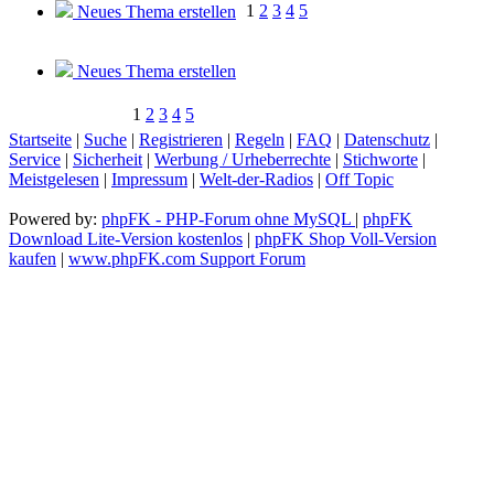
1
2
3
4
5
Neues Thema erstellen
Neues Thema erstellen
1
2
3
4
5
Startseite
|
Suche
|
Registrieren
|
Regeln
|
FAQ
|
Datenschutz
|
Service
|
Sicherheit
|
Werbung / Urheberrechte
|
Stichworte
|
Meistgelesen
|
Impressum
|
Welt-der-Radios
|
Off Topic
Powered by:
phpFK - PHP-Forum ohne MySQL
|
phpFK
Download Lite-Version kostenlos
|
phpFK Shop Voll-Version
kaufen
|
www.phpFK.com Support Forum