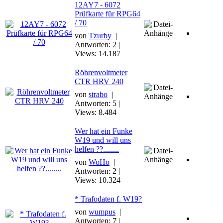
12AY7 - 6072
Prüfkarte für RPG64
/ 70
von
Tzurby
|
Antworten: 2 |
Views: 14.187
Röhrenvoltmeter
CTR HRV 240
von
strabo
|
Antworten: 5 |
Views: 8.484
Wer hat ein Funke
W19 und will uns
helfen ??........
von
WoHo
|
Antworten: 2 |
Views: 10.324
* Trafodaten f. W19?
von
wumpus
|
Antworten: 7 |