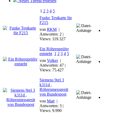
Neues Thema erstellen
1
2
3
4
5
Funke Testkarte für
F215
von
RKM
|
Antworten: 2 |
Views: 119.327
Ein Röhrenprüfer
entsteht
1
2
3
4
5
von
Volker
|
Antworten: 47 |
Views: 75.427
Siemens 9rel 3
k311d ,
Röhrenmessgerät
von Bundespost
von
Matt
|
Antworten: 3 |
Views: 9.990