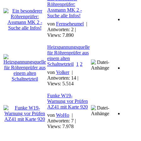
Röhrenprüfer:
Assmann MK 2 -
Suche alle Infos!
von
Fernseheumel
|
Antworten: 2 |
Views: 7.890
Heizspannungsquelle
für Röhrenprüfer aus
einem alten
Schaltnetzteil
1
2
von
Volker
|
Antworten: 14 |
Views: 5.514
Funke W19-
Warnung vor Prüfen
AZ41 mit Karte 920
von
WoHo
|
Antworten: 7 |
Views: 7.978