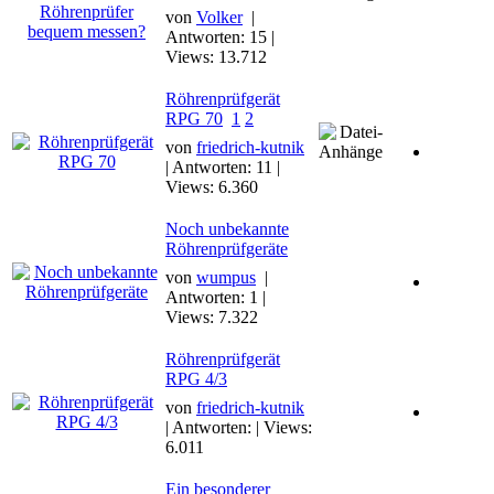
von
Volker
|
Antworten: 15 |
Views: 13.712
Röhrenprüfgerät
RPG 70
1
2
von
friedrich-kutnik
| Antworten: 11 |
Views: 6.360
Noch unbekannte
Röhrenprüfgeräte
von
wumpus
|
Antworten: 1 |
Views: 7.322
Röhrenprüfgerät
RPG 4/3
von
friedrich-kutnik
| Antworten: | Views:
6.011
Ein besonderer