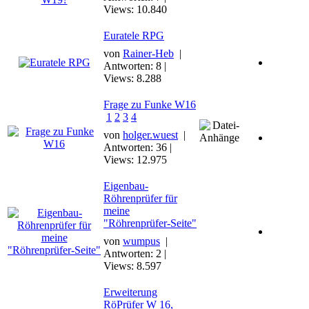
Views: 10.840
Euratele RPG
von
Rainer-Heb
|
Antworten: 8 |
Views: 8.288
Frage zu Funke W16
1
2
3
4
von
holger.wuest
|
Antworten: 36 |
Views: 12.975
Eigenbau-
Röhrenprüfer für
meine
"Röhrenprüfer-Seite"
von
wumpus
|
Antworten: 2 |
Views: 8.597
Erweiterung
RöPrüfer W 16,