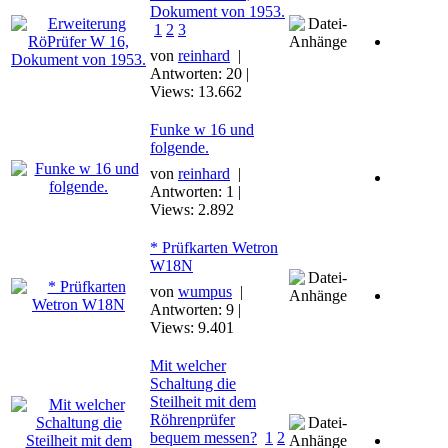
Dokument von 1953.
1
2
3
von
reinhard
|
Antworten: 20 |
Views: 13.662
Funke w 16 und
folgende.
von
reinhard
|
Antworten: 1 |
Views: 2.892
* Prüfkarten Wetron
W18N
von
wumpus
|
Antworten: 9 |
Views: 9.401
Mit welcher
Schaltung die
Steilheit mit dem
Röhrenprüfer
bequem messen?
1
2