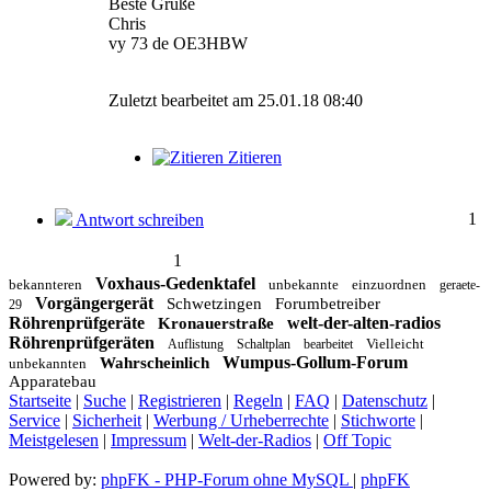
Beste Grüße
Chris
vy 73 de OE3HBW
Zuletzt bearbeitet am 25.01.18 08:40
Zitieren
1
Antwort schreiben
1
Voxhaus-Gedenktafel
bekannteren
unbekannte
einzuordnen
geraete-
Vorgängergerät
Schwetzingen
Forumbetreiber
29
Röhrenprüfgeräte
welt-der-alten-radios
Kronauerstraße
Röhrenprüfgeräten
Vielleicht
Auflistung
Schaltplan
bearbeitet
Wumpus-Gollum-Forum
Wahrscheinlich
unbekannten
Apparatebau
Startseite
|
Suche
|
Registrieren
|
Regeln
|
FAQ
|
Datenschutz
|
Service
|
Sicherheit
|
Werbung / Urheberrechte
|
Stichworte
|
Meistgelesen
|
Impressum
|
Welt-der-Radios
|
Off Topic
Powered by:
phpFK - PHP-Forum ohne MySQL
|
phpFK