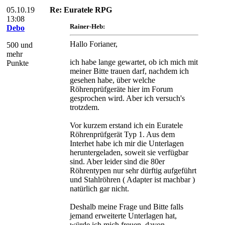
05.10.19
Re: Euratele RPG
13:08
Rainer-Heb:
Debo
Hallo Forianer,
500 und
mehr
ich habe lange gewartet, ob ich mich mit
Punkte
meiner Bitte trauen darf, nachdem ich
gesehen habe, über welche
Röhrenprüfgeräte hier im Forum
gesprochen wird. Aber ich versuch's
trotzdem.
Vor kurzem erstand ich ein Euratele
Röhrenprüfgerät Typ 1. Aus dem
Interhet habe ich mir die Unterlagen
heruntergeladen, soweit sie verfügbar
sind. Aber leider sind die 80er
Röhrentypen nur sehr dürftig aufgeführt
und Stahlröhren ( Adapter ist machbar )
natürlich gar nicht.
Deshalb meine Frage und Bitte falls
jemand erweiterte Unterlagen hat,
würde ich mich freuen, davon