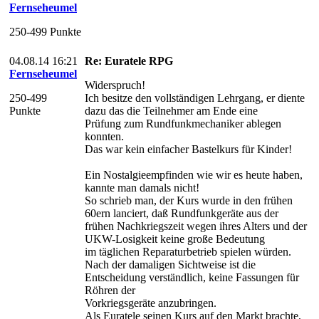
Fernseheumel
250-499 Punkte
04.08.14 16:21
Re: Euratele RPG
Fernseheumel
Widerspruch!
250-499
Ich besitze den vollständigen Lehrgang, er diente
Punkte
dazu das die Teilnehmer am Ende eine
Prüfung zum Rundfunkmechaniker ablegen
konnten.
Das war kein einfacher Bastelkurs für Kinder!
Ein Nostalgieempfinden wie wir es heute haben,
kannte man damals nicht!
So schrieb man, der Kurs wurde in den frühen
60ern lanciert, daß Rundfunkgeräte aus der
frühen Nachkriegszeit wegen ihres Alters und der
UKW-Losigkeit keine große Bedeutung
im täglichen Reparaturbetrieb spielen würden.
Nach der damaligen Sichtweise ist die
Entscheidung verständlich, keine Fassungen für
Röhren der
Vorkriegsgeräte anzubringen.
Als Euratele seinen Kurs auf den Markt brachte,