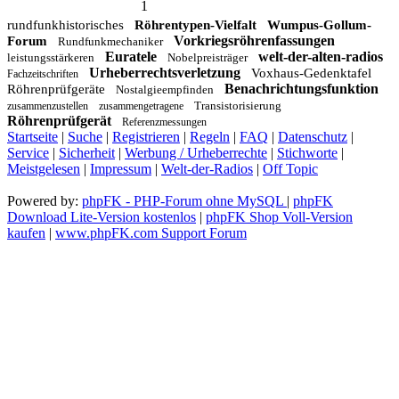
1
rundfunkhistorisches
Röhrentypen-Vielfalt
Wumpus-Gollum-
Vorkriegsröhrenfassungen
Forum
Rundfunkmechaniker
Euratele
welt-der-alten-radios
leistungsstärkeren
Nobelpreisträger
Urheberrechtsverletzung
Voxhaus-Gedenktafel
Fachzeitschriften
Benachrichtungsfunktion
Röhrenprüfgeräte
Nostalgieempfinden
Transistorisierung
zusammenzustellen
zusammengetragene
Röhrenprüfgerät
Referenzmessungen
Startseite
|
Suche
|
Registrieren
|
Regeln
|
FAQ
|
Datenschutz
|
Service
|
Sicherheit
|
Werbung / Urheberrechte
|
Stichworte
|
Meistgelesen
|
Impressum
|
Welt-der-Radios
|
Off Topic
Powered by:
phpFK - PHP-Forum ohne MySQL
|
phpFK
Download Lite-Version kostenlos
|
phpFK Shop Voll-Version
kaufen
|
www.phpFK.com Support Forum