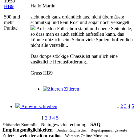
19:50
Hallo Martin,
HB9
500 und
sieht noch ganz ordentlich aus, nicht übermässig
mehr
schmutzig und kein Rost und sogar noch versiegelt
Punkte
Auf jeden Fall schön stabil und ebene Seitenteile,
so dass man es auch seitlich aufstellen kann, das
könnte nützlich sein. Schön viele Spulen, hoffentlich
nicht alle verstellt...
Das doppelstöckige Chassis ist natürlich eine
zusätzliche Herausforderung...
Gruss HB9
Zitieren
1
2
3
4
5
Antwort schreiben
1
2
3
4
5
SAQ-
Nettogewichtsrechnung
Prüfsender-Kontrolle
Empfangsmöglichkeiten
Regelspannungswerte
Dioden-Ringmischer
Zuletzt
welt-der-alten-radios
Wumpus-Online-Museum