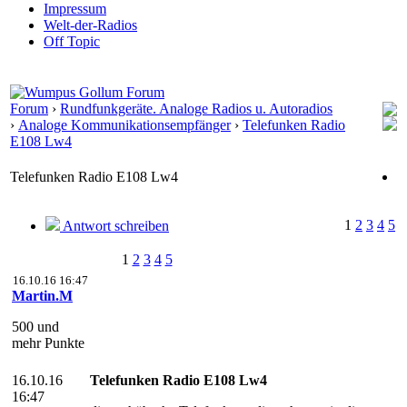
Impressum
Welt-der-Radios
Off Topic
Forum
›
Rundfunkgeräte. Analoge Radios u. Autoradios
›
Analoge Kommunikationsempfänger
›
Telefunken Radio
E108 Lw4
Telefunken Radio E108 Lw4
1
2
3
4
5
Antwort schreiben
1
2
3
4
5
16.10.16 16:47
Martin.M
500 und
mehr Punkte
16.10.16
Telefunken Radio E108 Lw4
16:47