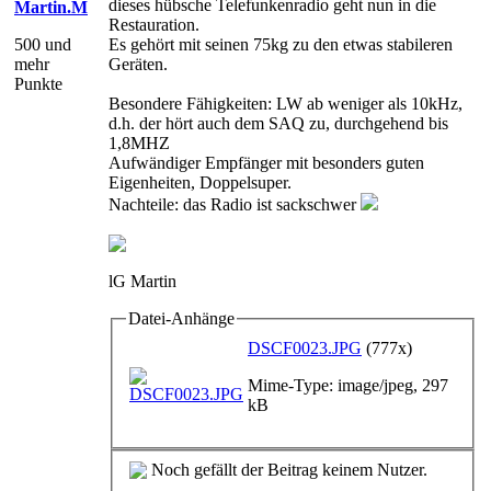
dieses hübsche Telefunkenradio geht nun in die
Martin.M
Restauration.
500 und
Es gehört mit seinen 75kg zu den etwas stabileren
mehr
Geräten.
Punkte
Besondere Fähigkeiten: LW ab weniger als 10kHz,
d.h. der hört auch dem SAQ zu, durchgehend bis
1,8MHZ
Aufwändiger Empfänger mit besonders guten
Eigenheiten, Doppelsuper.
Nachteile: das Radio ist sackschwer
lG Martin
Datei-Anhänge
DSCF0023.JPG
(777x)
Mime-Type: image/jpeg, 297
kB
Noch gefällt der Beitrag keinem Nutzer.