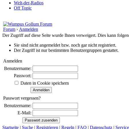
Welt-der-Radios
Off Topic
Forum
›
Anmelden
Der Zugriff auf diese Seite wurde Ihnen verweigert. Dies kann folg
Sie sind nicht angemeldet bzw. noch gar nicht registriert.
Der Zugriff ist nur bestimmten Benutzergruppen gestattet.
Anmelden
Benutzername:
Passwort:
Daten in Cookie speichern
Passwort vergessen?
Benutzername:
E-Mail:
Startseite
|
Suche
|
Registrieren
|
Regeln
|
FAQ
|
Datenschutz
|
Service