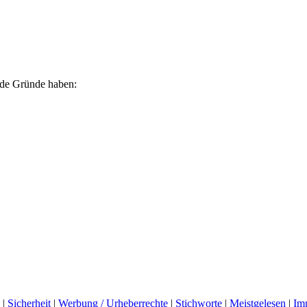
ende Gründe haben:
|
Sicherheit
|
Werbung / Urheberrechte
|
Stichworte
|
Meistgelesen
|
Im