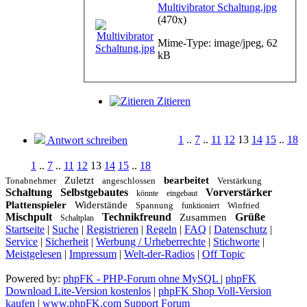
Multivibrator Schaltung.jpg
(470x)
Mime-Type: image/jpeg, 62
kB
Zitieren
1
..
7
..
11
12
13
14
15
..
18
Antwort schreiben
1
..
7
..
11
12
13
14
15
..
18
Zuletzt
bearbeitet
Tonabnehmer
angeschlossen
Verstärkung
Schaltung
Selbstgebautes
Vorverstärker
könnte
eingebaut
Plattenspieler
Widerstände
Spannung
Winfried
funktioniert
Mischpult
Technikfreund
Grüße
Zusammen
Schaltplan
Startseite
|
Suche
|
Registrieren
|
Regeln
|
FAQ
|
Datenschutz
|
Service
|
Sicherheit
|
Werbung / Urheberrechte
|
Stichworte
|
Meistgelesen
|
Impressum
|
Welt-der-Radios
|
Off Topic
Powered by:
phpFK - PHP-Forum ohne MySQL
|
phpFK
Download Lite-Version kostenlos
|
phpFK Shop Voll-Version
kaufen
|
www.phpFK.com Support Forum