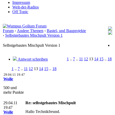
Impressum
Welt-der-Radios
Off Topic
Forum
›
Andere Themen
›
Bastel- und Bauprojekte
›
Selbstgebautes Mischpult Version 1
Selbstgebautes Mischpult Version 1
1
..
7
..
11
12
13
14
15
..
18
Antwort schreiben
1
..
7
..
11
12
13
14
15
..
18
29.04.11 19:47
Wolle
500 und
mehr Punkte
29.04.11
Re: selbstgebautes Mischpult
19:47
Hallo Technikfreund.
Wolle