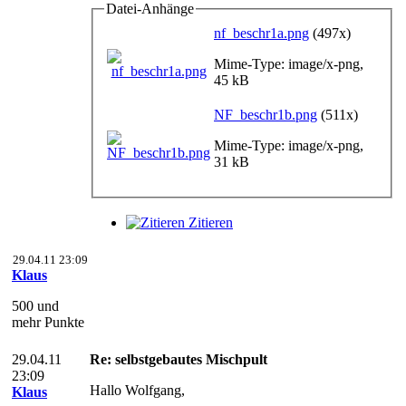
Datei-Anhänge
nf_beschr1a.png
(497x)
Mime-Type: image/x-png,
45 kB
NF_beschr1b.png
(511x)
Mime-Type: image/x-png,
31 kB
Zitieren
29.04.11 23:09
Klaus
500 und
mehr Punkte
29.04.11
Re: selbstgebautes Mischpult
23:09
Hallo Wolfgang,
Klaus