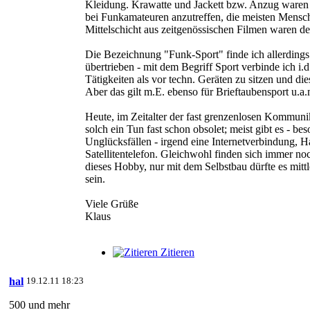
Kleidung. Krawatte und Jackett bzw. Anzug waren 
bei Funkamateuren anzutreffen, die meisten Mensc
Mittelschicht aus zeitgenössischen Filmen waren der
Die Bezeichnung "Funk-Sport" finde ich allerdings
übertrieben - mit dem Begriff Sport verbinde ich i.
Tätigkeiten als vor techn. Geräten zu sitzen und di
Aber das gilt m.E. ebenso für Brieftaubensport u.a.
Heute, im Zeitalter der fast grenzenlosen Kommunik
solch ein Tun fast schon obsolet; meist gibt es - be
Unglücksfällen - irgend eine Internetverbindung, 
Satellitentelefon. Gleichwohl finden sich immer no
dieses Hobby, nur mit dem Selbstbau dürfte es mittl
sein.
Viele Grüße
Klaus
Zitieren
hal
19.12.11 18:23
500 und mehr