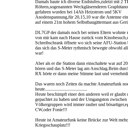
Damals baute ich diverse Endstufen,zuletzt mit 2 
Röhren,sogenannten Weckgläsernderen Graphitanod
gefahren wurden bei 14Ah Heizstrom und 5KV
Anodenspannung,für 20,15,10 war die Antenne ei
auf einem 21m hohem Selbstbaugittermast aus Gerü
DL7GP der damals noch bei seinen Eltern wohnte 
von mir kam nach Hause zurück vom Kinobesuch,un
Schreibschrank öffnete wo sich seine AFU-Station 
das sich das S-Meter rythmisch bewegte obwohl all
war!
Aber als er die Station dann einschaltete war auf 2
hören und das S-Meter lag am Anschlag.Beim dur
RX hörte er dann meine Stimme laut und vernehmli
Das waren noch Zeiten da machte Amateurfunk noc
heute.....................................
Heute beschimpft einer den anderen weil er glaubt 
gepachtet zu haben und der Umgangston zwischen 
Völkergruppen wird immer rauher und bösartiger,eg
CW,oder Fonie!!!
Heute ist Amateurfunk keine Brücke zur Welt mehr,
Kriegsschauplatz!!!