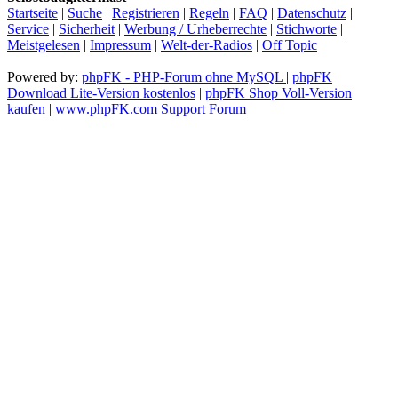
Startseite
|
Suche
|
Registrieren
|
Regeln
|
FAQ
|
Datenschutz
|
Service
|
Sicherheit
|
Werbung / Urheberrechte
|
Stichworte
|
Meistgelesen
|
Impressum
|
Welt-der-Radios
|
Off Topic
Powered by:
phpFK - PHP-Forum ohne MySQL
|
phpFK
Download Lite-Version kostenlos
|
phpFK Shop Voll-Version
kaufen
|
www.phpFK.com Support Forum