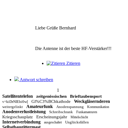
Liebe Grüße Bernhard
Die Antenne ist der beste HF-Verstärker!!!
Zitieren
Antwort schreiben
1
Satellitentelefon
zeitgenössischen
Brieftaubensport
Weckgläsernderen
Gl%C3%BChkathode
v=kiDrNIEhi0w[
Amateurfunk
weitergelinkt
Anodenspannung
Kommunikation
Anodenverlustleistung
Schreibschrank
Funkamateuren
Kriegsschauplatz
Erscheinungsjahr
Mittelschicht
Internetverbindung
Unglücksfällen
ausgeschaltet
Selbstbaugittermast