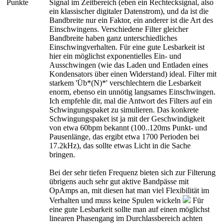
Punkte
Signal im Zeitbereich (eben ein Rechtecksignal, also
ein klassischer digitaler Datenstrom), und da ist die
Bandbreite nur ein Faktor, ein anderer ist die Art des
Einschwingens. Verschiedene Filter gleicher
Bandbreite haben ganz unterschiedliches
Einschwingverhalten. Für eine gute Lesbarkeit ist
hier ein möglichst exponentielles Ein- und
Ausschwingen (wie das Laden und Entladen eines
Kondensators über einen Widerstand) ideal. Filter mit
starkem 'Üb*(N)*' verschlechtern die Lesbarkeit
enorm, ebenso ein unnötig langsames Einschwingen.
Ich empfehle dir, mal die Antwort des Filters auf ein
Schwingungspaket zu simulieren. Das konkrete
Schwingungspaket ist ja mit der Geschwindigkeit
von etwa 60bpm bekannt (100..120ms Punkt- und
Pausenlänge, das ergibt etwa 1700 Perioden bei
17.2kHz), das sollte etwas Licht in die Sache
bringen.
Bei der sehr tiefen Frequenz bieten sich zur Filterung
übrigens auch sehr gut aktive Bandpässe mit
OpAmps an, mit diesen hat man viel Flexibilität im
Verhalten und muss keine Spulen wickeln
Für
eine gute Lesbarkeit sollte man auf einen möglichst
linearen Phasengang im Durchlassbereich achten