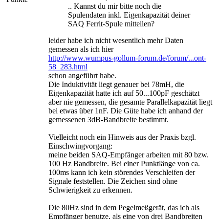
.. Kannst du mir bitte noch die
Spulendaten inkl. Eigenkapazität deiner
SAQ Ferrit-Spule mitteilen?
leider habe ich nicht wesentlich mehr Daten
gemessen als ich hier
http://www.wumpus-gollum-forum.de/forum/...ont-
58_283.html
schon angeführt habe.
Die Induktivität liegt genauer bei 78mH, die
Eigenkapazität hatte ich auf 50...100pF geschätzt
aber nie gemessen, die gesamte Parallelkapazität liegt
bei etwas über 1nF. Die Güte habe ich anhand der
gemessenen 3dB-Bandbreite bestimmt.
Vielleicht noch ein Hinweis aus der Praxis bzgl.
Einschwingvorgang:
meine beiden SAQ-Empfänger arbeiten mit 80 bzw.
100 Hz Bandbreite. Bei einer Punktlänge von ca.
100ms kann ich kein störendes Verschleifen der
Signale feststellen. Die Zeichen sind ohne
Schwierigkeit zu erkennen.
Die 80Hz sind in dem Pegelmeßgerät, das ich als
Empfänger benutze, als eine von drei Bandbreiten