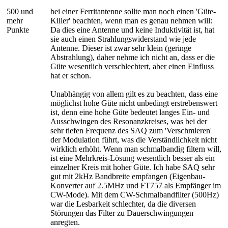
500 und
bei einer Ferritantenne sollte man noch einen 'Güte-
mehr
Killer' beachten, wenn man es genau nehmen will:
Punkte
Da dies eine Antenne und keine Induktivität ist, hat
sie auch einen Strahlungswiderstand wie jede
Antenne. Dieser ist zwar sehr klein (geringe
Abstrahlung), daher nehme ich nicht an, dass er die
Güte wesentlich verschlechtert, aber einen Einfluss
hat er schon.
Unabhängig von allem gilt es zu beachten, dass eine
möglichst hohe Güte nicht unbedingt erstrebenswert
ist, denn eine hohe Güte bedeutet langes Ein- und
Ausschwingen des Resonanzkreises, was bei der
sehr tiefen Frequenz des SAQ zum 'Verschmieren'
der Modulation führt, was die Verständlichkeit nicht
wirklich erhöht. Wenn man schmalbandig filtern will,
ist eine Mehrkreis-Lösung wesentlich besser als ein
einzelner Kreis mit hoher Güte. Ich habe SAQ sehr
gut mit 2kHz Bandbreite empfangen (Eigenbau-
Konverter auf 2.5MHz und FT757 als Empfänger im
CW-Mode). Mit dem CW-Schmalbandfilter (500Hz)
war die Lesbarkeit schlechter, da die diversen
Störungen das Filter zu Dauerschwingungen
anregten.