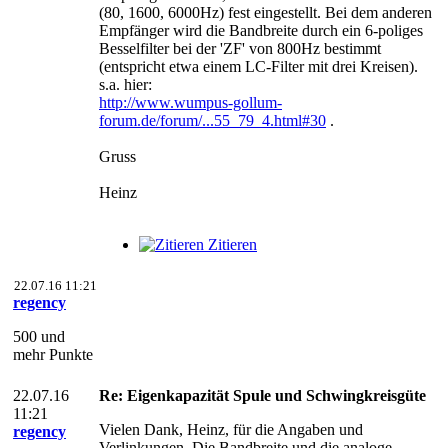
(80, 1600, 6000Hz) fest eingestellt. Bei dem anderen
Empfänger wird die Bandbreite durch ein 6-poliges
Besselfilter bei der 'ZF' von 800Hz bestimmt
(entspricht etwa einem LC-Filter mit drei Kreisen).
s.a. hier:
http://www.wumpus-gollum-
forum.de/forum/...55_79_4.html#30
.
Gruss
Heinz
Zitieren
22.07.16 11:21
regency
500 und
mehr Punkte
22.07.16
Re: Eigenkapazität Spule und Schwingkreisgüte
11:21
Vielen Dank, Heinz, für die Angaben und
regency
Verlinkungen. Die Bandbreite und die analoge