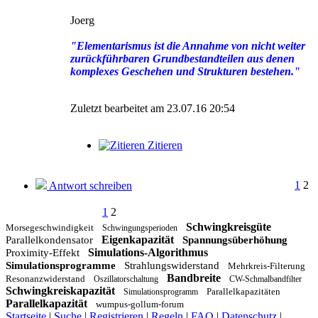
Joerg
"Elementarismus ist die Annahme von nicht weiter
zurückführbaren Grundbestandteilen aus denen
komplexes Geschehen und Strukturen bestehen."
Zuletzt bearbeitet am 23.07.16 20:54
Zitieren
1
2
Antwort schreiben
1
2
Schwingkreisgüte
Morsegeschwindigkeit
Schwingungsperioden
Eigenkapazität
Parallelkondensator
Spannungsüberhöhung
Simulations-Algorithmus
Proximity-Effekt
Simulationsprogramme
Strahlungswiderstand
Mehrkreis-Filterung
Bandbreite
Resonanzwiderstand
Oszillatorschaltung
CW-Schmalbandfilter
Schwingkreiskapazität
Parallelkapazitäten
Simulationsprogramm
Parallelkapazität
wumpus-gollum-forum
Startseite
|
Suche
|
Registrieren
|
Regeln
|
FAQ
|
Datenschutz
|