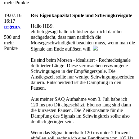
mehr Punkte
19.07.16
Re: Eigenkapazität Spule und Schwingkreisgüte
16:17
Hallo HB9,
regency
ehrlich gesagt hatte ich bisher gar nicht darüber
500 und
nachgedacht, dass man natürlich die
mehr
Morsegeschwindigkeit beachten muss, wenn man die
Punkte
Signale am Ende auflösen will.
Es sind beim Morsen - idealisiert - Rechtecksignale
definierter Länge. Diese verursachen erzwungene
Schwingungen in der Empfängerspule. Die
Anstiegszeit sollte nur wenige Schwingungsperioden
dauern. Entscheidend ist die Dämpfung in den
Pausen.
Aus meiner SAQ Aufnahme vom 3. Juli habe ich
120 ms pro Dit abgeschätzt. Ebenso lang sind dann
die kürzesten Pausen. Die Zeitkonstante für die
Dämpfung des Signals im Schwingkreis sollte also
deutlich geringer sein.
Wenn das Signal innerhalb 120 ms unter 2 Prozent
abfallen soll, rechne ich eine Bandbreite von 105 Hz