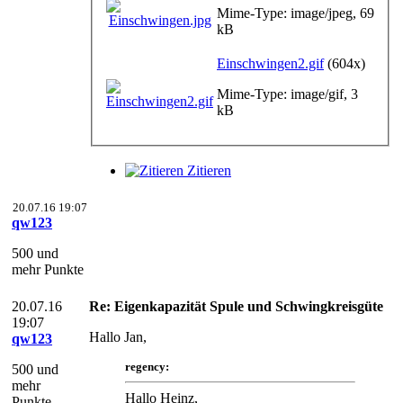
Mime-Type: image/jpeg, 69
kB
Einschwingen2.gif
(604x)
Mime-Type: image/gif, 3
kB
Zitieren
20.07.16 19:07
qw123
500 und
mehr Punkte
20.07.16
Re: Eigenkapazität Spule und Schwingkreisgüte
19:07
Hallo Jan,
qw123
regency:
500 und
mehr
Hallo Heinz,
Punkte