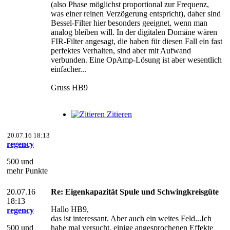
(also Phase möglichst proportional zur Frequenz,
was einer reinen Verzögerung entspricht), daher sind
Bessel-Filter hier besonders geeignet, wenn man
analog bleiben will. In der digitalen Domäne wären
FIR-Filter angesagt, die haben für diesen Fall ein fast
perfektes Verhalten, sind aber mit Aufwand
verbunden. Eine OpAmp-Lösung ist aber wesentlich
einfacher...
Gruss HB9
Zitieren
20.07.16 18:13
regency
500 und
mehr Punkte
20.07.16
Re: Eigenkapazität Spule und Schwingkreisgüte
18:13
Hallo HB9,
regency
das ist interessant. Aber auch ein weites Feld...Ich
500 und
habe mal versucht, einige angesprochenen Effekte