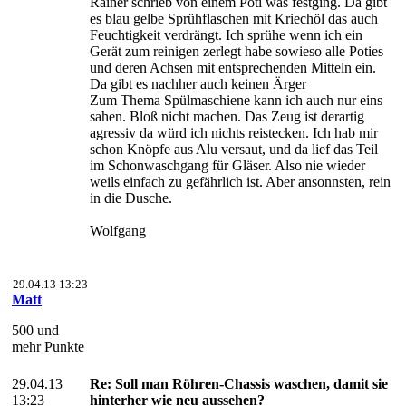
Rainer schrieb von einem Poti was festging. Da gibt
es blau gelbe Sprühflaschen mit Kriechöl das auch
Feuchtigkeit verdrängt. Ich sprühe wenn ich ein
Gerät zum reinigen zerlegt habe sowieso alle Poties
und deren Achsen mit entsprechenden Mitteln ein.
Da gibt es nachher auch keinen Ärger
Zum Thema Spülmaschiene kann ich auch nur eins
sahen. Bloß nicht machen. Das Zeug ist derartig
agressiv da würd ich nichts reistecken. Ich hab mir
schon Knöpfe aus Alu versaut, und da lief das Teil
im Schonwaschgang für Gläser. Also nie wieder
weils einfach zu gefährlich ist. Aber ansonnsten, rein
in die Dusche.
Wolfgang
29.04.13 13:23
Matt
500 und
mehr Punkte
29.04.13
Re: Soll man Röhren-Chassis waschen, damit sie
13:23
hinterher wie neu aussehen?