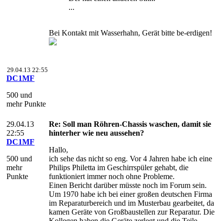
...
Bei Kontakt mit Wasserhahn, Gerät bitte be-erdigen!
29.04.13 22:55
DC1MF
500 und
mehr Punkte
29.04.13
Re: Soll man Röhren-Chassis waschen, damit sie
22:55
hinterher wie neu aussehen?
DC1MF
Hallo,
500 und
ich sehe das nicht so eng. Vor 4 Jahren habe ich eine
mehr
Philips Philetta im Geschirrspüler gehabt, die
Punkte
funktioniert immer noch ohne Probleme.
Einen Bericht darüber müsste noch im Forum sein.
Um 1970 habe ich bei einer großen deutschen Firma
im Reparaturbereich und im Musterbau gearbeitet, da
kamen Geräte von Großbaustellen zur Reparatur. Die
Kollegen haben die Geräte zerlegt und die Teile