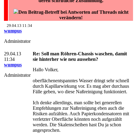
deren schriftliche Zustimmung.
Den Beitrag-Betreff bei Antworten auf Threads nicht
verändern!
29.04.13 11:34
wumpus
Administrator
29.04.13
Re: Soll man Röhren-Chassis waschen, damit
11:34
sie hinterher wie neu aussehen?
wumpus
Hallo Volker,
Administrator
oberflächenentspanntes Wasser dringt sehr schnell
durch Kapillarwirkung vor. Es mag aber durchaus
Fälle geben, wo diese Naßreinigung funktioniert.
Ich denke allerdings, man sollte bei generellen
Empfehlungen zur Naßreinigung eben auch die
Risiken aufzählen. Auch Papierkondensatoren mit
verletzter Oberfläche könnten noch aufgezählt
werden. Die Skalenscheiben hast Du ja schon
angesprochen.