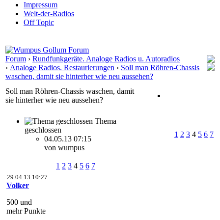
Impressum
Welt-der-Radios
Off Topic
Forum
›
Rundfunkgeräte. Analoge Radios u. Autoradios
›
Analoge Radios. Restaurierungen
›
Soll man Röhren-Chassis
waschen, damit sie hinterher wie neu aussehen?
Soll man Röhren-Chassis waschen, damit
sie hinterher wie neu aussehen?
Thema
geschlossen
1
2
3
4
5
6
7
04.05.13 07:15
von wumpus
1
2
3
4
5
6
7
29.04.13 10:27
Volker
500 und
mehr Punkte