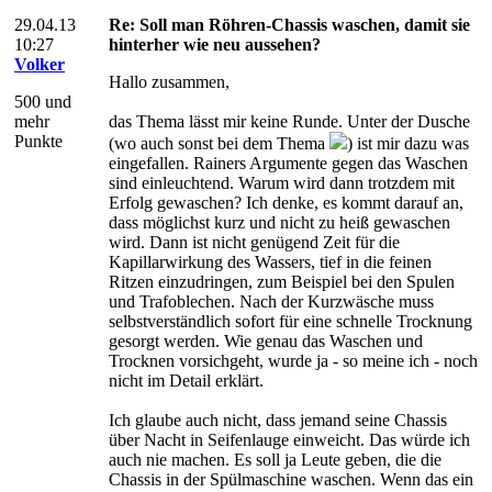
29.04.13
Re: Soll man Röhren-Chassis waschen, damit sie
10:27
hinterher wie neu aussehen?
Volker
Hallo zusammen,
500 und
mehr
das Thema lässt mir keine Runde. Unter der Dusche
Punkte
(wo auch sonst bei dem Thema
) ist mir dazu was
eingefallen. Rainers Argumente gegen das Waschen
sind einleuchtend. Warum wird dann trotzdem mit
Erfolg gewaschen? Ich denke, es kommt darauf an,
dass möglichst kurz und nicht zu heiß gewaschen
wird. Dann ist nicht genügend Zeit für die
Kapillarwirkung des Wassers, tief in die feinen
Ritzen einzudringen, zum Beispiel bei den Spulen
und Trafoblechen. Nach der Kurzwäsche muss
selbstverständlich sofort für eine schnelle Trocknung
gesorgt werden. Wie genau das Waschen und
Trocknen vorsichgeht, wurde ja - so meine ich - noch
nicht im Detail erklärt.
Ich glaube auch nicht, dass jemand seine Chassis
über Nacht in Seifenlauge einweicht. Das würde ich
auch nie machen. Es soll ja Leute geben, die die
Chassis in der Spülmaschine waschen. Wenn das ein