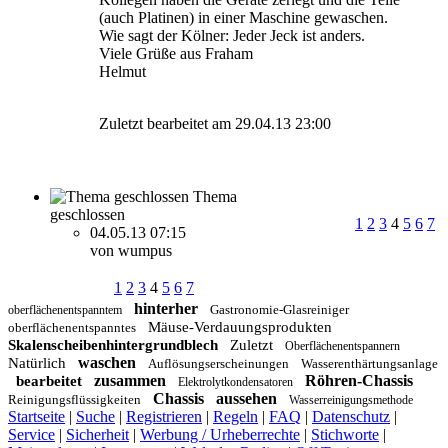
(auch Platinen) in einer Maschine gewaschen.
Wie sagt der Kölner: Jeder Jeck ist anders.
Viele Grüße aus Fraham
Helmut
Zuletzt bearbeitet am 29.04.13 23:00
Thema
geschlossen
1
2
3
4
5
6
7
04.05.13 07:15
von wumpus
1
2
3
4
5
6
7
hinterher
Gastronomie-Glasreiniger
oberflächenentspanntem
Mäuse-Verdauungsprodukten
oberflächenentspanntes
Skalenscheibenhintergrundblech
Zuletzt
Oberflächenentspannern
waschen
Natürlich
Auflösungserscheinungen
Wasserenthärtungsanlage
zusammen
Röhren-Chassis
bearbeitet
Elektrolytkondensatoren
Chassis
aussehen
Reinigungsflüssigkeiten
Wasserreinigungsmethode
Startseite
|
Suche
|
Registrieren
|
Regeln
|
FAQ
|
Datenschutz
|
Service
|
Sicherheit
|
Werbung / Urheberrechte
|
Stichworte
|