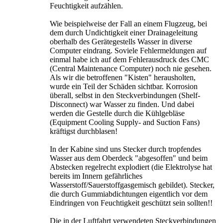
Feuchtigkeit aufzählen.
Wie beispielweise der Fall an einem Flugzeug, bei
dem durch Undichtigkeit einer Drainageleitung
oberhalb des Gerätegestells Wasser in diverse
Computer eindrang. Soviele Fehlermeldungen auf
einmal habe ich auf dem Fehlerausdruck des CMC
(Central Maintenance Computer) noch nie gesehen.
Als wir die betroffenen "Kisten" herausholten,
wurde ein Teil der Schäden sichtbar. Korrosion
überall, selbst in den Steckverbindungen (Shelf-
Disconnect) war Wasser zu finden. Und dabei
werden die Gestelle durch die Kühlgebläse
(Equipment Cooling Supply- and Suction Fans)
kräftigst durchblasen!
In der Kabine sind uns Stecker durch tropfendes
Wasser aus dem Oberdeck "abgesoffen" und beim
Abstecken regelrecht explodiert (die Elektrolyse hat
bereits im Innern gefährliches
Wasserstoff/Sauerstoffgasgemisch gebildet). Stecker,
die durch Gummiabdichtungen eigentlich vor dem
Eindringen von Feuchtigkeit geschützt sein sollten!!
Die in der Luftfahrt verwendeten Steckverbindungen