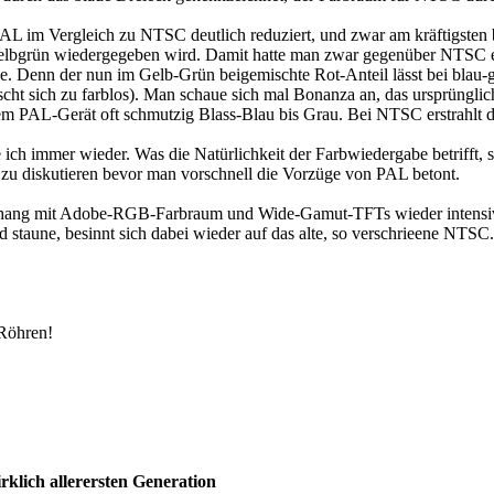
L im Vergleich zu NTSC deutlich reduziert, und zwar am kräftigsten b
Gelbgrün wiedergegeben wird. Damit hatte man zwar gegenüber NTSC ei
e. Denn der nun im Gelb-Grün beigemischte Rot-Anteil lässt bei blau-g
cht sich zu farblos). Man schaue sich mal Bonanza an, das ursprüngli
em PAL-Gerät oft schmutzig Blass-Blau bis Grau. Bei NTSC erstrahlt de
 ich immer wieder. Was die Natürlichkeit der Farbwiedergabe betrifft,
r zu diskutieren bevor man vorschnell die Vorzüge von PAL betont.
ng mit Adobe-RGB-Farbraum und Wide-Gamut-TFTs wieder intensiv dar
d staune, besinnt sich dabei wieder auf das alte, so verschrieene NTSC. 
 Röhren!
rklich allerersten Generation