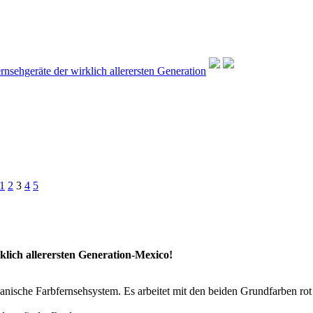
rnsehgeräte der wirklich allerersten Generation
1
2
3
4
5
klich allerersten Generation-Mexico!
ikanische Farbfernsehsystem. Es arbeitet mit den beiden Grundfarben rot