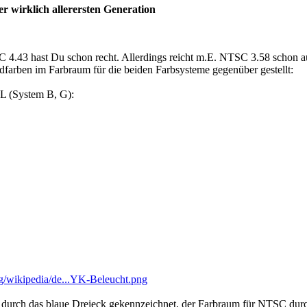
r wirklich allerersten Generation
,
4.43 hast Du schon recht. Allerdings reicht m.E. NTSC 3.58 schon aus
dfarben im Farbraum für die beiden Farbsysteme gegenüber gestellt:
 (System B, G):
rg/wikipedia/de...YK-Beleucht.png
 durch das blaue Dreieck gekennzeichnet, der Farbraum für NTSC durch