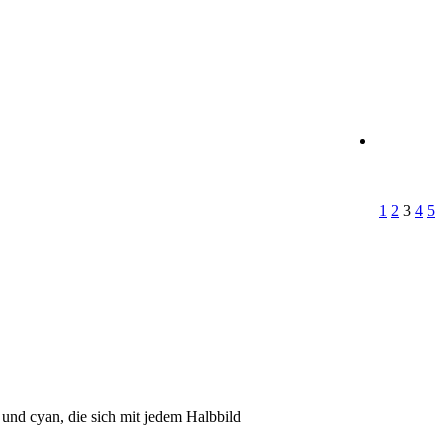
1
2
3
4
5
 und cyan, die sich mit jedem Halbbild