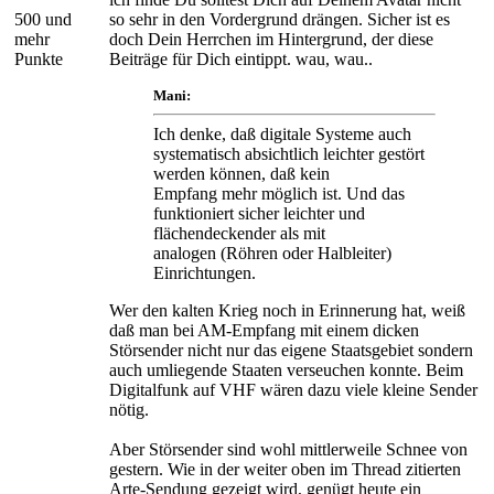
500 und
so sehr in den Vordergrund drängen. Sicher ist es
mehr
doch Dein Herrchen im Hintergrund, der diese
Punkte
Beiträge für Dich eintippt. wau, wau..
Mani:
Ich denke, daß digitale Systeme auch
systematisch absichtlich leichter gestört
werden können, daß kein
Empfang mehr möglich ist. Und das
funktioniert sicher leichter und
flächendeckender als mit
analogen (Röhren oder Halbleiter)
Einrichtungen.
Wer den kalten Krieg noch in Erinnerung hat, weiß
daß man bei AM-Empfang mit einem dicken
Störsender nicht nur das eigene Staatsgebiet sondern
auch umliegende Staaten verseuchen konnte. Beim
Digitalfunk auf VHF wären dazu viele kleine Sender
nötig.
Aber Störsender sind wohl mittlerweile Schnee von
gestern. Wie in der weiter oben im Thread zitierten
Arte-Sendung gezeigt wird, genügt heute ein