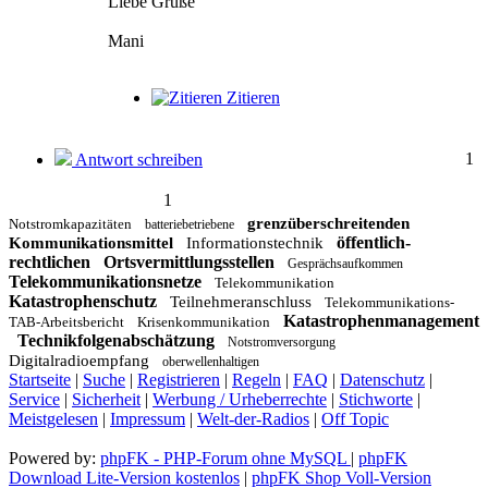
Liebe Grüße
Mani
Zitieren
1
Antwort schreiben
1
grenzüberschreitenden
Notstromkapazitäten
batteriebetriebene
öffentlich-
Kommunikationsmittel
Informationstechnik
rechtlichen
Ortsvermittlungsstellen
Gesprächsaufkommen
Telekommunikationsnetze
Telekommunikation
Katastrophenschutz
Teilnehmeranschluss
Telekommunikations-
Katastrophenmanagement
TAB-Arbeitsbericht
Krisenkommunikation
Technikfolgenabschätzung
Notstromversorgung
Digitalradioempfang
oberwellenhaltigen
Startseite
|
Suche
|
Registrieren
|
Regeln
|
FAQ
|
Datenschutz
|
Service
|
Sicherheit
|
Werbung / Urheberrechte
|
Stichworte
|
Meistgelesen
|
Impressum
|
Welt-der-Radios
|
Off Topic
Powered by:
phpFK - PHP-Forum ohne MySQL
|
phpFK
Download Lite-Version kostenlos
|
phpFK Shop Voll-Version