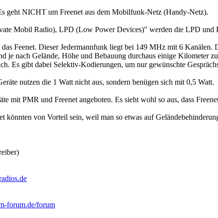
Es geht NICHT um Freenet aus dem Mobilfunk-Netz (Handy-Netz).
vate Mobil Radio), LPD (Low Power Devices)" werden die LPD und 
 das Feenet. Dieser Jedermannfunk liegt bei 149 MHz mit 6 Kanälen. Di
sind je nach Gelände, Höhe und Bebauung durchaus einige Kilometer zu
ich. Es gibt dabei Selektiv-Kodierungen, um nur gewünschte Gesprächs
räte nutzen die 1 Watt nicht aus, sondern benügen sich mit 0,5 Watt.
e mit PMR und Freenet angeboten. Es sieht wohl so aus, dass Freenet
 könnten von Vorteil sein, weil man so etwas auf Geländebehinderung
eiber)
radios.de
m-forum.de/forum