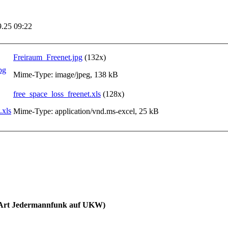
9.25 09:22
Freiraum_Freenet.jpg
(132x)
Mime-Type: image/jpeg, 138 kB
free_space_loss_freenet.xls
(128x)
Mime-Type: application/vnd.ms-excel, 25 kB
 Art Jedermannfunk auf UKW)