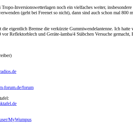
bei Tropo-Inversionswetterlagen noch ein vielfaches weiter, insbesond
erwenden (geht bei Freenet so nicht), dann sind auch schon mal 800 ma
st die eigentlich Bremse die verkürzte Gummiwendelantenne. Ich hatt
 vor Reflektorblech und Geräte-lamba/4 Stäbchen Versuche gemacht, 
eiber)
radios.de
m-forum.de/forum
afel:
ktafel.de
m/user/MyWumpus