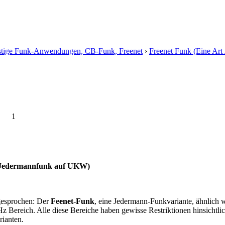
stige Funk-Anwendungen, CB-Funk, Freenet
›
Freenet Funk (Eine Ar
1
t Jedermannfunk auf UKW)
gesprochen: Der
Feenet-Funk
, eine Jedermann-Funkvariante, ähnlic
ereich. Alle diese Bereiche haben gewisse Restriktionen hinsichtlich 
ianten.