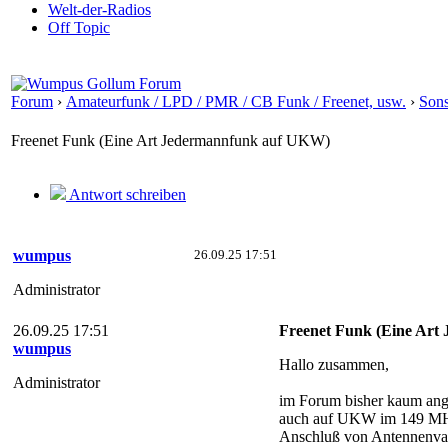
Welt-der-Radios
Off Topic
Forum
›
Amateurfunk / LPD / PMR / CB Funk / Freenet, usw.
›
Son
Freenet Funk (Eine Art Jedermannfunk auf UKW)
Antwort schreiben
wumpus
26.09.25 17:51
Administrator
26.09.25 17:51
Freenet Funk (Eine Ar
wumpus
Hallo zusammen,
Administrator
im Forum bisher kaum an
auch auf UKW im 149 MHz B
Anschluß von Antennenvar