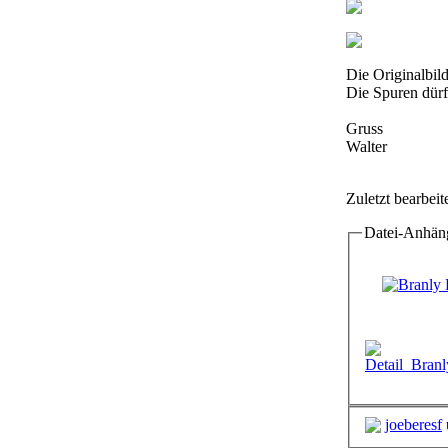
Die Originalb
Die Spuren dür
Gruss
Walter
Zuletzt bearbei
Datei-Anhän
joeberesf