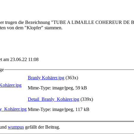
ilder trugen die Bezeichnung "TUBE A LIMAILLE COHEREUR DE
ften von dem "Klopfer" stammen.
tet am 23.06.22 11:08
ge
Branly Kohärer.jpg
(363x)
Mime-Type: image/jpeg, 59 kB
Detail_Branly_Kohärer.jpg
(339x)
Mime-Type: image/jpeg, 117 kB
und
wumpus
gefällt der Beitrag.