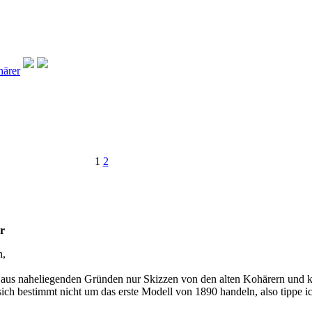
härer
1
2
r
n,
s aus naheliegenden Gründen nur Skizzen von den alten Kohärern und ke
 sich bestimmt nicht um das erste Modell von 1890 handeln, also tippe 