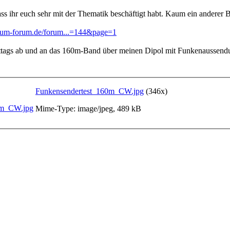
ass ihr euch sehr mit der Thematik beschäftigt habt. Kaum ein anderer Be
lum-forum.de/forum...=144&page=1
Mittags ab und an das 160m-Band über meinen Dipol mit Funkenaussendu
Funkensendertest_160m_CW.jpg
(346x)
Mime-Type: image/jpeg, 489 kB