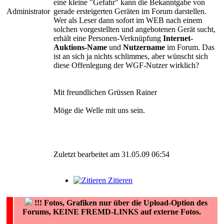
eine kleine "Gefahr" kann die Bekanntgabe von
Administrator
gerade ersteigerten Geräten im Forum darstellen.
Wer als Leser dann sofort im WEB nach einem
solchen vorgestellten und angebotenen Gerät sucht,
erhält eine Personen-Verknüpfung
Internet-
Auktions-Name
und
Nutzername
im Forum. Das
ist an sich ja nichts schlimmes, aber wünscht sich
diese Offenlegung der WGF-Nutzer wirklich?
Mit freundlichen Grüssen Rainer
Möge die Welle mit uns sein.
Zuletzt bearbeitet am 31.05.09 06:54
Zitieren
!!!
Fotos, Grafiken nur über die Upload-Option des
Forums, KEINE FREMD-LINKS auf externe Fotos.