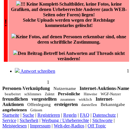
!!! Keine Komplett-Schaltbilder, keine Fotos, keine
Grafiken, auf denen Urheberrechte Anderer (auch WEB-
Seiten oder Foren) liegen!
!
Solche Uploads werden wegen der Rechtslage
kommentarlos gelöscht!
Keine Fotos, auf denen Personen erkennbar sind, ohne
deren schriftliche Zustimmung.
Den Beitrag-Betreff bei Antworten auf Threads nicht
verändern!
1
Antwort schreiben
1
Personen-Verknüpfung
Internet-Auktions-Name
Nutzername
Persönliche
bearbeitet
schlimmes
WGF-Nutzer
Zuletzt
Hinweise
freundlichen
vorgestellten
Internet-
wirklich
zusammen
Auktionen
ersteigerten
Offenlegung
Bekanntgabe
darstellen
angebotenen
Grüssen
Startseite
|
Suche
|
Registrieren
|
Regeln
|
FAQ
|
Datenschutz
|
Service
|
Sicherheit
|
Werbung / Urheberrechte
|
Stichworte
|
Meistgelesen
|
Impressum
|
Welt-der-Radios
|
Off Topic