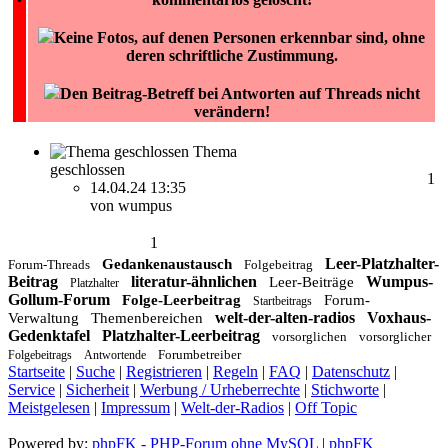
Keine Fotos, auf denen Personen erkennbar sind, ohne
deren schriftliche Zustimmung.
Den Beitrag-Betreff bei Antworten auf Threads nicht
verändern!
Thema
geschlossen
1
14.04.24 13:35
von wumpus
1
Leer-Platzhalter-
Gedankenaustausch
Forum-Threads
Folgebeitrag
Beitrag
literatur-ähnlichen
Wumpus-
Leer-Beiträge
Platzhalter
Gollum-Forum
Folge-Leerbeitrag
Forum-
Startbeitrags
welt-der-alten-radios
Voxhaus-
Verwaltung
Themenbereichen
Gedenktafel
Platzhalter-Leerbeitrag
vorsorglichen
vorsorglicher
Forumbetreiber
Folgebeitrags
Antwortende
Startseite
|
Suche
|
Registrieren
|
Regeln
|
FAQ
|
Datenschutz
|
Service
|
Sicherheit
|
Werbung / Urheberrechte
|
Stichworte
|
Meistgelesen
|
Impressum
|
Welt-der-Radios
|
Off Topic
Powered by:
phpFK - PHP-Forum ohne MySQL
|
phpFK