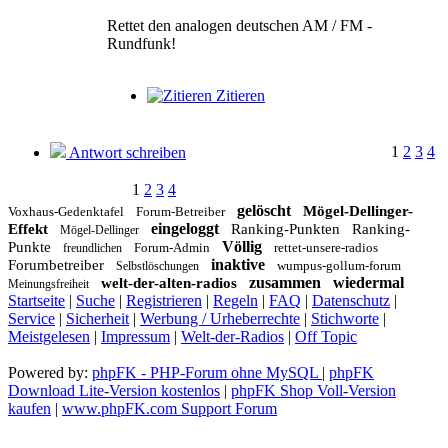
Rettet den analogen deutschen AM / FM -
Rundfunk!
Zitieren
1
2
3
4
Antwort schreiben
1
2
3
4
gelöscht
Mögel-Dellinger-
Voxhaus-Gedenktafel
Forum-Betreiber
eingeloggt
Effekt
Ranking-Punkten
Ranking-
Mögel-Dellinger
Völlig
Punkte
Forum-Admin
rettet-unsere-radios
freundlichen
inaktive
Forumbetreiber
wumpus-gollum-forum
Selbstlöschungen
zusammen
wiedermal
welt-der-alten-radios
Meinungsfreiheit
Startseite
|
Suche
|
Registrieren
|
Regeln
|
FAQ
|
Datenschutz
|
Service
|
Sicherheit
|
Werbung / Urheberrechte
|
Stichworte
|
Meistgelesen
|
Impressum
|
Welt-der-Radios
|
Off Topic
Powered by:
phpFK - PHP-Forum ohne MySQL
|
phpFK
Download Lite-Version kostenlos
|
phpFK Shop Voll-Version
kaufen
|
www.phpFK.com Support Forum