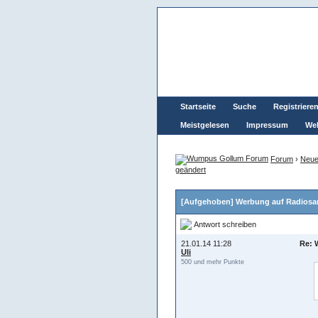
Startseite
Suche
Registriere
Meistgelesen
Impressum
Wel
Forum
›
Neue
geändert
[Aufgehoben] Werbung auf Radiosa
Antwort schreiben
21.01.14 11:28
Re: 
Uli
500 und mehr Punkte