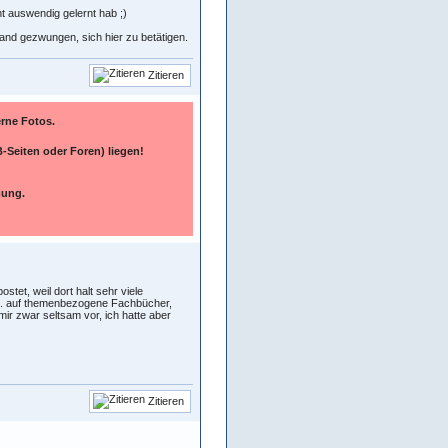
t auswendig gelernt hab ;)
emand gezwungen, sich hier zu betätigen.
Zitieren
terne Fotos.
-Seiten oder Foren) liegen!
mung.
stet, weil dort halt sehr viele
.E. auf themenbezogene Fachbücher,
r zwar seltsam vor, ich hatte aber
Zitieren