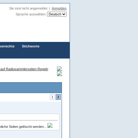
Sie sind nicht angemeldet. |
Anmelden
Sprache auswählen:
berrechte
Stichworte
auf Radiosammlerseiten-Regeln
1
2
bliche Seiten gelöscht werden...