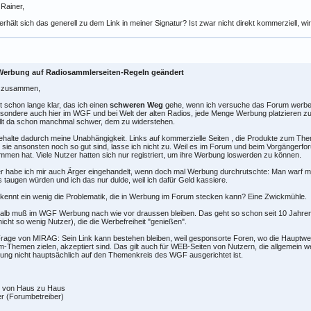
 Rainer,
erhält sich das generell zu dem Link in meiner Signatur? Ist zwar nicht direkt kommerziell, w
Werbung auf Radiosammlerseiten-Regeln geändert
o zusammen,
st schon lange klar, das ich einen
schweren Weg
gehe, wenn ich versuche das Forum werbefre
sondere auch hier im WGF und bei Welt der alten Radios, jede Menge Werbung platzieren z
llt da schon manchmal schwer, dem zu widerstehen.
ehalte dadurch meine Unabhängigkeit. Links auf kommerzielle Seiten , die Produkte zum T
sie ansonsten noch so gut sind, lasse ich nicht zu. Weil es im Forum und beim Vorgängerf
men hat. Viele Nutzer hatten sich nur registriert, um ihre Werbung loswerden zu können.
r habe ich mir auch Ärger eingehandelt, wenn doch mal Werbung durchrutschte: Man warf m
s taugen würden und ich das nur dulde, weil ich dafür Geld kassiere.
rkennt ein wenig die Problematik, die in Werbung im Forum stecken kann? Eine Zwickmühle.
alb muß im WGF Werbung nach wie vor draussen bleiben. Das geht so schon seit 10 Jahren 
nicht so wenig Nutzer), die die Werbefreiheit "genießen".
rage von MIRAG: Sein Link kann bestehen bleiben, weil gesponsorte Foren, wo die Hauptwe
-Themen zielen, akzeptiert sind. Das gilt auch für WEB-Seiten von Nutzern, die allgemein w
ng nicht hauptsächlich auf den Themenkreis des WGF ausgerichtet ist.
 von Haus zu Haus
r (Forumbetreiber)