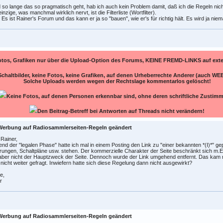
d so lange das so pragmatisch geht, hab ich auch kein Problem damit, daß ich die Regeln nich
inzige, was manchmal wirklich nervt, ist die Filterliste (Wortfilter).
 Es ist Rainer's Forum und das kann er ja so "bauen", wie er's für richtig hält. Es wird ja ni
otos, Grafiken nur über die Upload-Option des Forums, KEINE FREMD-LINKS auf ex
Schaltbilder, keine Fotos, keine Grafiken, auf denen Urheberrechte Anderer (auch WEB
Solche Uploads werden wegen der Rechtslage kommentarlos gelöscht!
Keine Fotos, auf denen Personen erkennbar sind, ohne deren schriftliche Zustim
Den Beitrag-Betreff bei Antworten auf Threads nicht verändern!
Werbung auf Radiosammlerseiten-Regeln geändert
 Rainer,
nd der "legalen Phase" hatte ich mal in einem Posting den Link zu "einer bekannten *(I)*" gepo
rungen, Schaltpläne usw. stehen. Der kommerzielle Charakter der Seite beschränkt sich m
aber nicht der Hauptzweck der Seite. Dennoch wurde der Link umgehend entfernt. Das kam mi
nicht weiter gefragt. Inwiefern hatte sich diese Regelung dann nicht ausgewirkt?
e,
r
Werbung auf Radiosammlerseiten-Regeln geändert