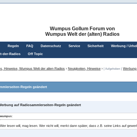
Wumpus Gollum Forum von
Wumpus Welt der (alten) Radios
n
Regeln
FAQ
Datenschutz
Service
Sicherheit
Werbung / Urhe
t-der-Radios
Off Topic
s, Hinweise, Wumpus Welt der alten Radios
›
Neuigkeiten, Hinweise
›
Werbung 
[ Aufgehoben ]
mmlerseiten-Regeln geändert
Werbung auf Radiosammlerseiten-Regeln geändert
wumpus:
Wer lesen will, mag lesen. Wer nicht will, merkt dann später, dass z.B. seine Links auf gewer