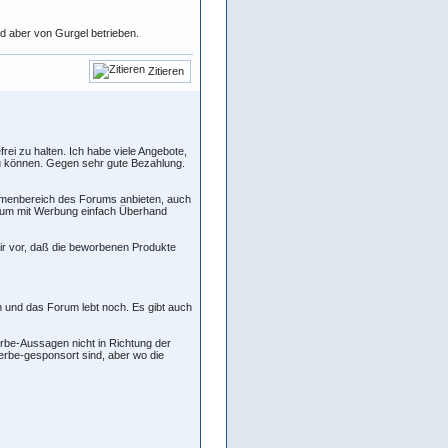
ird aber von Gurgel betrieben.
Zitieren
i zu halten. Ich habe viele Angebote,
u können. Gegen sehr gute Bezahlung.
hemenbereich des Forums anbieten, auch
orum mit Werbung einfach Überhand
ir vor, daß die beworbenen Produkte
und das Forum lebt noch. Es gibt auch
rbe-Aussagen nicht in Richtung der
erbe-gesponsort sind, aber wo die