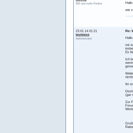
Hallo
500 und mehr Punkte
wie v
23.01.14 01:21
Re: 
wumpus
Hall
Administrator
mir i
insbe
Es fä
Ich b
wenn 
genom
Weite
nicht
Ihr e
Desh
(gar 
Zur F
Forum
Werbu
Gruß
Raine