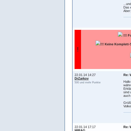
...un
Das e
Aber:
!!!
F
!!! Keine Komplett-
!
22.01.14 14:27
Re: 
DrZarkov
Hallo
500 und mehr Punkte
währe
Erklä
sind 
auch 
Grüß
Volke
22.01.14 17:17
Re: 
MIRAG