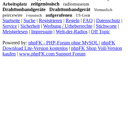
zeitgenössisch
Arbeitsplatz
radiomuseum
Drahttonbandgeräte
Drahttonbandgerät
Vermutlich
peircewire
aufgerufenen
t-russisch
US-Gerät
Startseite
|
Suche
|
Registrieren
|
Regeln
|
FAQ
|
Datenschutz
|
Service
|
Sicherheit
|
Werbung / Urheberrechte
|
Stichworte
|
Meistgelesen
|
Impressum
|
Welt-der-Radios
|
Off Topic
Powered by:
phpFK - PHP-Forum ohne MySQL
|
phpFK
Download Lite-Version kostenlos
|
phpFK Shop Voll-Version
kaufen
|
www.phpFK.com Support Forum