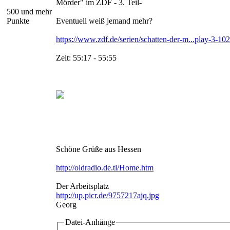
Mörder" im ZDF - 3. Teil-
500 und mehr
Punkte
Eventuell weiß jemand mehr?
https://www.zdf.de/serien/schatten-der-m...play-3-10
Zeit: 55:17 - 55:55
Schöne Grüße aus Hessen
http://oldradio.de.tl/Home.htm
Der Arbeitsplatz
http://up.picr.de/9757217ajq.jpg
Georg
Datei-Anhänge