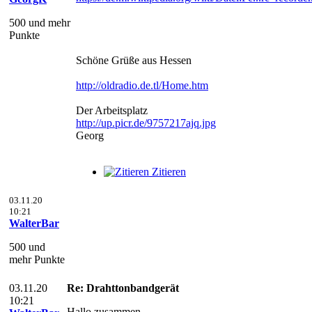
500 und mehr
Punkte
Schöne Grüße aus Hessen
http://oldradio.de.tl/Home.htm
Der Arbeitsplatz
http://up.picr.de/9757217ajq.jpg
Georg
Zitieren
03.11.20
10:21
WalterBar
500 und
mehr Punkte
03.11.20
Re: Drahttonbandgerät
10:21
Hallo zusammen,