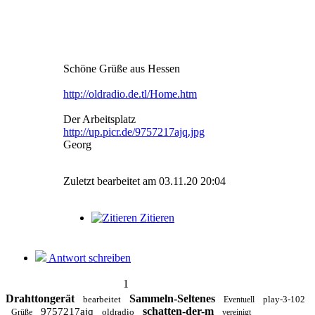
Schöne Grüße aus Hessen
http://oldradio.de.tl/Home.htm
Der Arbeitsplatz
http://up.picr.de/9757217ajq.jpg
Georg
Zuletzt bearbeitet am 03.11.20 20:04
Zitieren
Antwort schreiben
1
Drahttongerät
Sammeln-Seltenes
bearbeitet
play-3-102
Eventuell
schatten-der-m
9757217ajq
oldradio
Grüße
vereinigt