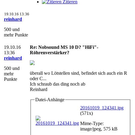
Zitieren
19.10.16 13:36
reinhard
500 und
mehr Punkte
19.10.16
Re: Nobsound MS 10 D? "HiFi"-
13:36
Röhrenverstärker?
reinhard
500 und
überall wo Lötstellen sind, befindet sich auch ein R
mehr
oder C...
Punkte
Ich schraub das ding noch ab
Reinhard
Datei-Anhänge
20161019_124341.jpg
(571x)
Mime-Type:
image/jpeg, 575 kB