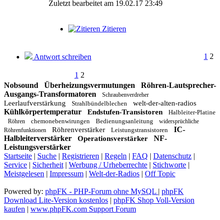
Zuletzt bearbeitet am 19.02.17 23:49
Zitieren
1
2
Antwort schreiben
1
2
Nobsound
Überheizungsvermutungen
Röhren-Lautsprecher-
Ausgangs-Transformatoren
Schraubenverdreher
Leerlaufverstärkung
welt-der-alten-radios
Strahlbündelblechen
Kühlkörpertemperatur
Endstufen-Transistoren
Halbleiter-Platine
chemonebenwirungen
Bedienungsanleitung
Röhren
widersprüchliche
IC-
Röhrenverstärker
Leistungstransistoren
Röhrenfunktionen
Halbleiterverstärker
NF-
Operationsverstärker
Leistungsverstärker
Startseite
|
Suche
|
Registrieren
|
Regeln
|
FAQ
|
Datenschutz
|
Service
|
Sicherheit
|
Werbung / Urheberrechte
|
Stichworte
|
Meistgelesen
|
Impressum
|
Welt-der-Radios
|
Off Topic
Powered by:
phpFK - PHP-Forum ohne MySQL
|
phpFK
Download Lite-Version kostenlos
|
phpFK Shop Voll-Version
kaufen
|
www.phpFK.com Support Forum