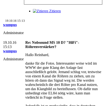
Zitieren
19.10.16 15:13
wumpus
Administrator
19.10.16
Re: Nobsound MS 10 D? "HiFi"-
15:13
Röhrenverstärker?
wumpus
Hallo Reinhard,
Administrator
danke für die Fotos. Interessanter weise wird im
WWW der gute Klang der Anlage fast
ausschließlich gelobt. Jemand schlug vor, testweise
von einem Kanal die Röhren zu ziehen, um zu
hören ob dann das Signal weg ist. Die werden
wahrscheinlich die drei Röhre pro Kanal nutzen,
um das Klangbild zu beeinflussen. Ob dafür nun
unbedingt eine EL84 nötig wäre, kann man
vielleicht in Frage stellen.
Jedenfalls ist es merkwürdig, dass in deutschen