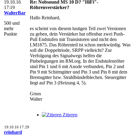
19.10.16
Re: Nobsound MS 10 D? "HiFi"-
17:19
Röhrenverstärker?
WalterBar
Hallo Reinhard,
500 und
mehr
es scheint von diesem lustigen Teil zwei Versionen
Punkte
zu geben, dein Verstärker hat offenbar zwei Push-
Pull Endstufen mit Transistoren und nicht den
LM1875. Das Röhrenteil ist schon merkwürdig. Was
soll die Doppeltriode, SRPP vielleicht? Zur
Verfolgung des Signalwegs helfen die
Pinbelegungen im RM.org. In der Endstufenröhre
sind Pin 1 und 6 mit Anode verbunden, Pin 2 und
Pin 9 mit Schirmgitter und Pin 3 und Pin 8 mit dem
Bremsgitter bzw. Strahlbündelblechen. Steuergitter
liegt auf Pin 3 (Heizung 4, 5).
Gruss
Walter
Zitieren
19.10.16 17:29
reinhard