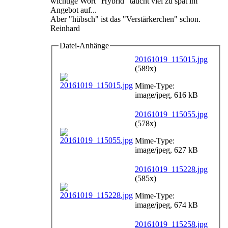
wichtige Wort "Hybrid" taucht viel zu spät im
Angebot auf...
Aber "hübsch" ist das "Verstärkerchen" schon.
Reinhard
Datei-Anhänge
20161019_115015.jpg
(589x)
Mime-Type:
image/jpeg, 616 kB
20161019_115055.jpg
(578x)
Mime-Type:
image/jpeg, 627 kB
20161019_115228.jpg
(585x)
Mime-Type:
image/jpeg, 674 kB
20161019_115258.jpg