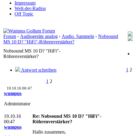
Impressum
Welt-der-Radios
Off Topic
Forum
›
Audiogeräte analog
›
Audio. Sammeln
›
Nobsound
MS 10 D? "HiFi"-Röhrenverstärker?
Nobsound MS 10 D? "HiFi"-
Röhrenverstärker?
1
2
Antwort schreiben
1
2
19.10.16 00:47
wumpus
Administrator
19.10.16
Re: Nobsound MS 10 D? "HiFi"-
00:47
Röhrenverstärker?
wumpus
Hallo zusammen,