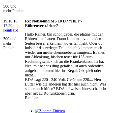
500 und
mehr Punkte
19.10.16
Re: Nobsound MS 10 D? "HiFi"-
17:29
Röhrenverstärker?
reinhard
Hallo Rainer, bin schon dabei, die platine mit den
500 und
Röhren abzubauen. Dann kann man von beiden
mehr
Seiten besser erkennen, wo es langgeht. Oder du
Punkte
holst dir das zerlegte Teil und ich kümmere mich
wieder um meine chemonebenwirungen... Ist alles
nur Ablenkung, bischen teuer für 135 euro,
Rechnung schick ich an die Krankenkasse, ha ha.
Nee, mir hat das ding gefallen, ist auch ordentlich
aufgebaut, kommt hier ins Regal. Ob spielt oder
nicht...
BDA sagt 220 - 240 Volt, Gerät nur 220.... Nen
Lüfter wie die anderen hat der hier auch nicht. Was
soll er auch lüften? BDA teilweise chinesisch, steht
aber nix zu Rö funktionen drin.
Reinhard
Zitieren