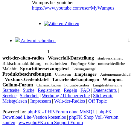
Wumpus bei youtube:
https://www.youtube.com/user/MyWumpus
Zitieren
1
Antwort schreiben
1
welt-der-alten-radios
Wasserfall-Darstellung
starkverkleinert
Bildschirmabbildung
entscheiden
unterschiedliche
Empfänger-Seite
Sprachübersetzungstext
Malahit
Leistungsmängel
Produktbeschreibungen
Empfänger
Antennenanschluß
Universum
Voxhaus-Gedenktafel
Wumpus-
Tatsachenbehauptungen
Gollum-Forum
Forumbetreiber
Langdrahtantenne
Chinanachbauten
Startseite
|
Suche
|
Registrieren
|
Regeln
|
FAQ
|
Datenschutz
|
Service
|
Sicherheit
|
Werbung / Urheberrechte
|
Stichworte
|
Meistgelesen
|
Impressum
|
Welt-der-Radios
|
Off Topic
Powered by:
phpFK - PHP-Forum ohne MySQL
|
phpFK
Download Lite-Version kostenlos
|
phpFK Shop Voll-Version
kaufen
|
www.phpFK.com Support Forum