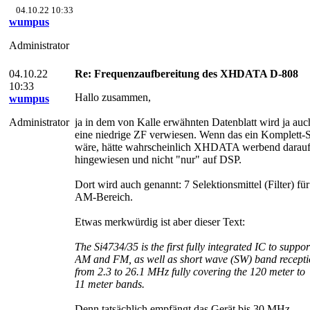
04.10.22 10:33
wumpus
Administrator
04.10.22
Re: Frequenzaufbereitung des XHDATA D-808
10:33
Hallo zusammen,
wumpus
Administrator
ja in dem von Kalle erwähnten Datenblatt wird ja auc
eine niedrige ZF verwiesen. Wenn das ein Komplett
wäre, hätte wahrscheinlich XHDATA werbend darau
hingewiesen und nicht "nur" auf DSP.
Dort wird auch genannt: 7 Selektionsmittel (Filter) fü
AM-Bereich.
Etwas merkwürdig ist aber dieser Text:
The Si4734/35 is the first fully integrated IC to suppor
AM and FM, as well as short wave (SW) band recept
from 2.3 to 26.1 MHz fully covering the 120 meter to
11 meter bands.
Denn tatsächlich empfängt das Gerät bis 30 MHz.