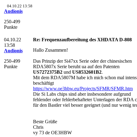
04.10.22 13:58
Audionis
250-499
Punkte
04.10.22
Re: Frequenzaufbereitung des XHDATA D-808
13:58
Hallo Zusammen!
Audionis
250-499
Das Prinzip der Si47xx Serie oder der chinesischen
Punkte
RDA5807x Serie beruht ua auf den Patenten
US7272375B2
und
US8532601B2
.
Mit dem RDA5807M habe ich mich schon mal intens
beschäftigt
https://www.oe3hbw.eu/Projects/SFMR/SFMR.htm
Die Si Labs chips sind aber insbesondere aufgrund
fehlender oder fehlerbehafteter Unterlagen der RDA c
für den Bastler viel besser geeignet (und nur wenig te
Beste Grüße
Chris
vy 73 de OE3HBW