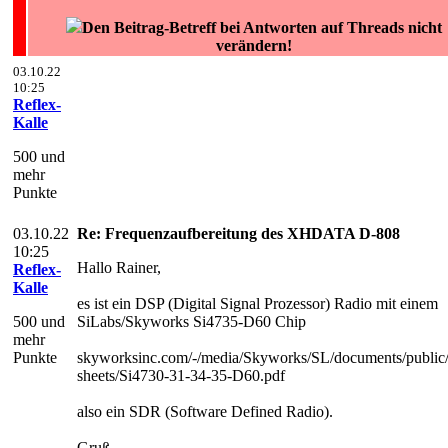
Den Beitrag-Betreff bei Antworten auf Threads nicht
verändern!
03.10.22
10:25
Reflex-
Kalle
500 und
mehr
Punkte
03.10.22
Re: Frequenzaufbereitung des XHDATA D-808
10:25
Hallo Rainer,
Reflex-
Kalle
es ist ein DSP (Digital Signal Prozessor) Radio mit einem
500 und
SiLabs/Skyworks Si4735-D60 Chip
mehr
Punkte
skyworksinc.com/-/media/Skyworks/SL/documents/public/
sheets/Si4730-31-34-35-D60.pdf
also ein SDR (Software Defined Radio).
Gruß