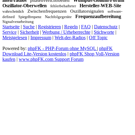
alten-radios
Wumpus-Gollum-Forum
phasenverschobenen
Oszillator-Oberwellen
Hersteller-WEB-Site
fehlerbehafteter
Zwischenfrequenzen
Oszillatorsignalen
software-
wahrscheinlich
Frequenzaufbereitung
defined
Nachfolgegeräte
Spiegelfrequenz
Signalverarbeitung
Startseite
|
Suche
|
Registrieren
|
Regeln
|
FAQ
|
Datenschutz
|
Service
|
Sicherheit
|
Werbung / Urheberrechte
|
Stichworte
|
Meistgelesen
|
Impressum
|
Welt-der-Radios
|
Off Topic
Powered by:
phpFK - PHP-Forum ohne MySQL
|
phpFK
Download Lite-Version kostenlos
|
phpFK Shop Voll-Version
kaufen
|
www.phpFK.com Support Forum