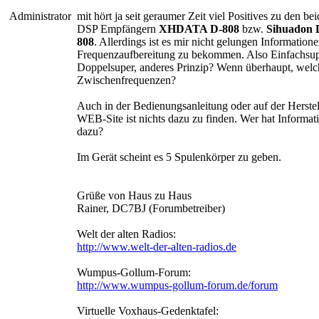
Administrator
mit hört ja seit geraumer Zeit viel Positives zu den be
DSP Empfängern
XHDATA D-808
bzw.
Sihuadon 
808
. Allerdings ist es mir nicht gelungen Information
Frequenzaufbereitung zu bekommen. Also Einfachsup
Doppelsuper, anderes Prinzip? Wenn überhaupt, welc
Zwischenfrequenzen?
Auch in der Bedienungsanleitung oder auf der Herstel
WEB-Site ist nichts dazu zu finden. Wer hat Informat
dazu?
Im Gerät scheint es 5 Spulenkörper zu geben.
Grüße von Haus zu Haus
Rainer, DC7BJ (Forumbetreiber)
Welt der alten Radios:
http://www.welt-der-alten-radios.de
Wumpus-Gollum-Forum:
http://www.wumpus-gollum-forum.de/forum
Virtuelle Voxhaus-Gedenktafel: