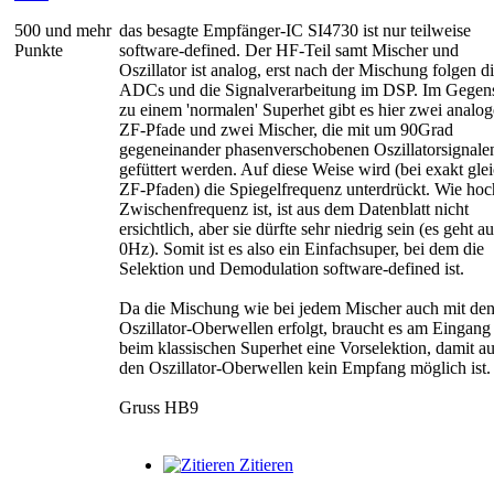
500 und mehr
das besagte Empfänger-IC SI4730 ist nur teilweise
Punkte
software-defined. Der HF-Teil samt Mischer und
Oszillator ist analog, erst nach der Mischung folgen d
ADCs und die Signalverarbeitung im DSP. Im Gegen
zu einem 'normalen' Superhet gibt es hier zwei analog
ZF-Pfade und zwei Mischer, die mit um 90Grad
gegeneinander phasenverschobenen Oszillatorsignale
gefüttert werden. Auf diese Weise wird (bei exakt gle
ZF-Pfaden) die Spiegelfrequenz unterdrückt. Wie hoc
Zwischenfrequenz ist, ist aus dem Datenblatt nicht
ersichtlich, aber sie dürfte sehr niedrig sein (es geht a
0Hz). Somit ist es also ein Einfachsuper, bei dem die
Selektion und Demodulation software-defined ist.
Da die Mischung wie bei jedem Mischer auch mit de
Oszillator-Oberwellen erfolgt, braucht es am Eingang
beim klassischen Superhet eine Vorselektion, damit au
den Oszillator-Oberwellen kein Empfang möglich ist.
Gruss HB9
Zitieren