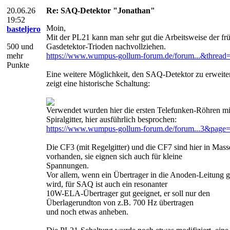
20.06.26
Re: SAQ-Detektor "Jonathan"
19:52
Moin,
basteljero
Mit der PL21 kann man sehr gut die Arbeitsweise der fr
500 und
Gasdetektor-Trioden nachvollziehen.
mehr
https://www.wumpus-gollum-forum.de/forum...&thread
Punkte
Eine weitere Möglichkeit, den SAQ-Detektor zu erweite
zeigt eine historische Schaltung:
Verwendet wurden hier die ersten Telefunken-Röhren mi
Spiralgitter, hier ausführlich besprochen:
https://www.wumpus-gollum-forum.de/forum...3&page
Die CF3 (mit Regelgitter) und die CF7 sind hier in Mass
vorhanden, sie eignen sich auch für kleine
Spannungen.
Vor allem, wenn ein Übertrager in die Anoden-Leitung g
wird, für SAQ ist auch ein resonanter
10W-ELA-Übertrager gut geeignet, er soll nur den
Überlagerundton von z.B. 700 Hz übertragen
und noch etwas anheben.