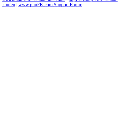
kaufen
|
www.phpFK.com Support Forum