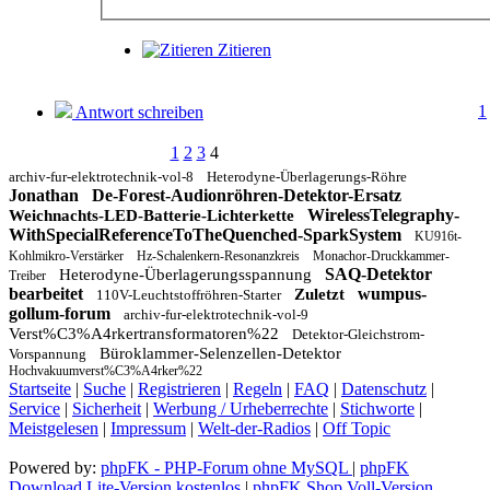
Zitieren
1
Antwort schreiben
1
2
3
4
archiv-fur-elektrotechnik-vol-8
Heterodyne-Überlagerungs-Röhre
Jonathan
De-Forest-Audionröhren-Detektor-Ersatz
WirelessTelegraphy-
Weichnachts-LED-Batterie-Lichterkette
WithSpecialReferenceToTheQuenched-SparkSystem
KU916t-
Kohlmikro-Verstärker
Hz-Schalenkern-Resonanzkreis
Monachor-Druckkammer-
SAQ-Detektor
Heterodyne-Überlagerungsspannung
Treiber
bearbeitet
wumpus-
Zuletzt
110V-Leuchtstoffröhren-Starter
gollum-forum
archiv-fur-elektrotechnik-vol-9
Verst%C3%A4rkertransformatoren%22
Detektor-Gleichstrom-
Büroklammer-Selenzellen-Detektor
Vorspannung
Hochvakuumverst%C3%A4rker%22
Startseite
|
Suche
|
Registrieren
|
Regeln
|
FAQ
|
Datenschutz
|
Service
|
Sicherheit
|
Werbung / Urheberrechte
|
Stichworte
|
Meistgelesen
|
Impressum
|
Welt-der-Radios
|
Off Topic
Powered by:
phpFK - PHP-Forum ohne MySQL
|
phpFK
Download Lite-Version kostenlos
|
phpFK Shop Voll-Version