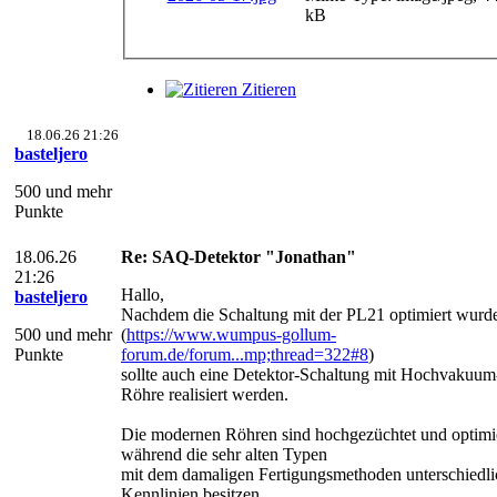
kB
Zitieren
18.06.26 21:26
basteljero
500 und mehr
Punkte
18.06.26
Re: SAQ-Detektor "Jonathan"
21:26
Hallo,
basteljero
Nachdem die Schaltung mit der PL21 optimiert wurd
500 und mehr
(
https://www.wumpus-gollum-
Punkte
forum.de/forum...mp;thread=322#8
)
sollte auch eine Detektor-Schaltung mit Hochvakuum
Röhre realisiert werden.
Die modernen Röhren sind hochgezüchtet und optimie
während die sehr alten Typen
mit dem damaligen Fertigungsmethoden unterschiedli
Kennlinien besitzen.