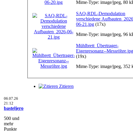
Mime-Type: image/jpeg, 80 k
SAQ-RDL-Demodulation
verschiedene Aufbauten_2026
06-21.jpg
(17x)
Mime-Type: image/jpeg, 96 k
Mühlbrett_Übertrager-
Eigenresonanz--Messröhre.jp
(19x)
Mime-Type: image/jpeg, 352 
Zitieren
06.07.26
21:12
basteljero
500 und
mehr
Punkte