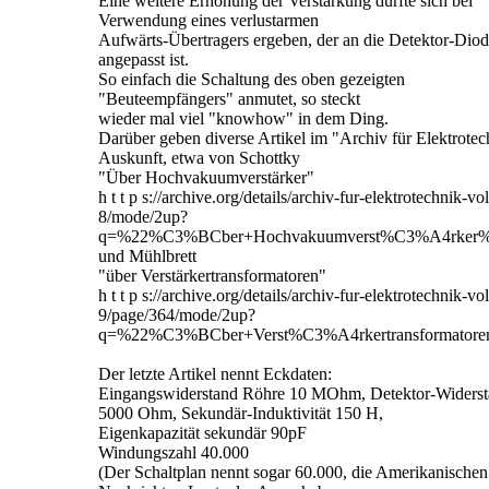
Eine weitere Erhöhung der Verstärkung dürfte sich bei
Verwendung eines verlustarmen
Aufwärts-Übertragers ergeben, der an die Detektor-Dio
angepasst ist.
So einfach die Schaltung des oben gezeigten
"Beuteempfängers" anmutet, so steckt
wieder mal viel "knowhow" in dem Ding.
Darüber geben diverse Artikel im "Archiv für Elektrotec
Auskunft, etwa von Schottky
"Über Hochvakuumverstärker"
h t t p s://archive.org/details/archiv-fur-elektrotechnik-vol
8/mode/2up?
q=%22%C3%BCber+Hochvakuumverst%C3%A4rker
und Mühlbrett
"über Verstärkertransformatoren"
h t t p s://archive.org/details/archiv-fur-elektrotechnik-vol
9/page/364/mode/2up?
q=%22%C3%BCber+Verst%C3%A4rkertransformator
Der letzte Artikel nennt Eckdaten:
Eingangswiderstand Röhre 10 MOhm, Detektor-Widers
5000 Ohm, Sekundär-Induktivität 150 H,
Eigenkapazität sekundär 90pF
Windungszahl 40.000
(Der Schaltplan nennt sogar 60.000, die Amerikanischen