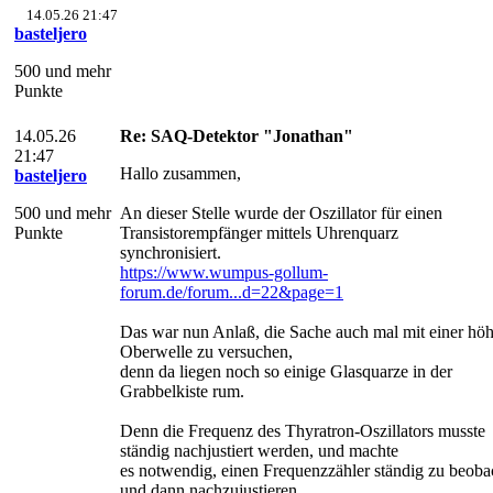
14.05.26 21:47
basteljero
500 und mehr
Punkte
14.05.26
Re: SAQ-Detektor "Jonathan"
21:47
Hallo zusammen,
basteljero
500 und mehr
An dieser Stelle wurde der Oszillator für einen
Punkte
Transistorempfänger mittels Uhrenquarz
synchronisiert.
https://www.wumpus-gollum-
forum.de/forum...d=22&page=1
Das war nun Anlaß, die Sache auch mal mit einer hö
Oberwelle zu versuchen,
denn da liegen noch so einige Glasquarze in der
Grabbelkiste rum.
Denn die Frequenz des Thyratron-Oszillators musste
ständig nachjustiert werden, und machte
es notwendig, einen Frequenzzähler ständig zu beoba
und dann nachzujustieren.