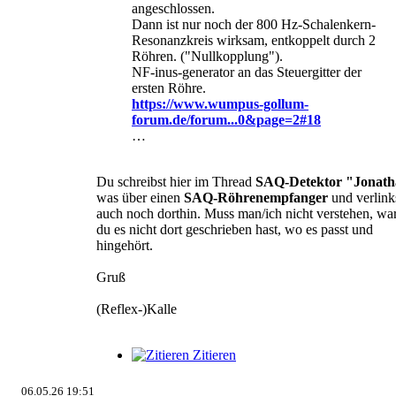
angeschlossen.
Dann ist nur noch der 800 Hz-Schalenkern-
Resonanzkreis wirksam, entkoppelt durch 2
Röhren. ("Nullkopplung").
NF-inus-generator an das Steuergitter der
ersten Röhre.
https://www.wumpus-gollum-
forum.de/forum...0&page=2#18
…
Du schreibst hier im Thread
SAQ-Detektor "Jonat
was über einen
SAQ-Röhrenempfanger
und verlink
auch noch dorthin. Muss man/ich nicht verstehen, w
du es nicht dort geschrieben hast, wo es passt und
hingehört.
Gruß
(Reflex-)Kalle
Zitieren
06.05.26 19:51