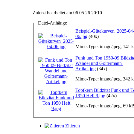
Zuletzt bearbeitet am 06.05.26 20:10
Datei-Anhänge
Beispiel-Gütekurven_2025-04
06.jpg
(40x)
Mime-Type: image/jpeg, 141 
Funk und Ton 1950-09 Bildzit
Wandel und Goltermann-
Artikel.jpg
(34x)
Mime-Type: image/jpeg, 342 
Topfkern Bildzitat Funk und T
1950 Heft 9.jpg
(42x)
Mime-Type: image/jpeg, 69 k
Zitieren