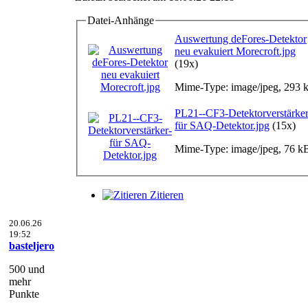
Datei-Anhänge
Auswertung deFores-Detektor
neu evakuiert Morecroft.jpg
(19x)
Mime-Type: image/jpeg, 293 
PL21--CF3-Detektorverstärker
für SAQ-Detektor.jpg
(15x)
Mime-Type: image/jpeg, 76 k
Zitieren
20.06.26
19:52
basteljero
500 und
mehr
Punkte