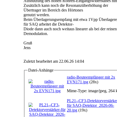
Ausnutzung des hohen Röhren-Eingangswiderstanes hin
Zusätzlich kann noch die Resonanzüberhöhung der
Übertrager im Bereich des Hörtones
genutzt werden.
Beim Überlagerungsempfang mit etwa 1Vpp Überlager
für SAQ arbeitet die Detektor-
Diode dann auch noch weitaus linearer als bei der rein
Demodulation.
Gruß
Jens
Zuletzt bearbeitet am 22.06.26 14:04
Datei-Anhänge
radio-Beuteempfänger mit 2x
EVN171.jpg
(28x)
Mime-Type: image/jpeg, 264 
PL21--CF3-Detektorverstärke
für SAQ-Detektor_2026-06-
20.jpg
(19x)