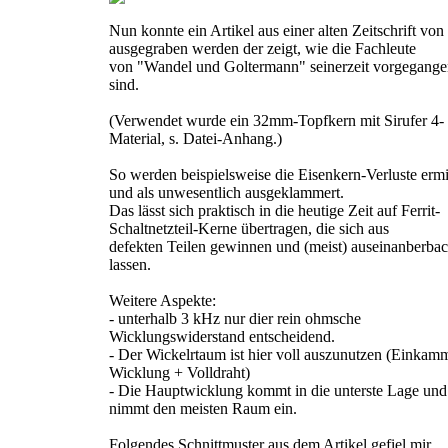
Nun konnte ein Artikel aus einer alten Zeitschrift vo
ausgegraben werden der zeigt, wie die Fachleute
von "Wandel und Goltermann" seinerzeit vorgegang
sind.
(Verwendet wurde ein 32mm-Topfkern mit Sirufer 4-
Material, s. Datei-Anhang.)
So werden beispielsweise die Eisenkern-Verluste ermit
und als unwesentlich ausgeklammert.
Das lässt sich praktisch in die heutige Zeit auf Ferrit-
Schaltnetzteil-Kerne übertragen, die sich aus
defekten Teilen gewinnen und (meist) auseinanberba
lassen.
Weitere Aspekte:
- unterhalb 3 kHz nur dier rein ohmsche
Wicklungswiderstand entscheidend.
- Der Wickelrtaum ist hier voll auszunutzen (Einkam
Wicklung + Volldraht)
- Die Hauptwicklung kommt in die unterste Lage und
nimmt den meisten Raum ein.
Folgendes Schnittmuster aus dem Artikel gefiel mir