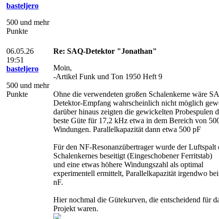
basteljero
500 und mehr
Punkte
06.05.26
Re: SAQ-Detektor "Jonathan"
19:51
Moin,
basteljero
-Artikel Funk und Ton 1950 Heft 9
500 und mehr
Punkte
Ohne die verwendeten großen Schalenkerne wäre S
Detektor-Empfang wahrscheinlich nicht möglich gew
darüber hinaus zeigten die gewickelten Probespulen d
beste Güte für 17,2 kHz etwa in dem Bereich von 50
Windungen. Parallelkapazität dann etwa 500 pF
Für den NF-Resonanzübertrager wurde der Luftspalt 
Schalenkernes beseitigt (Eingeschobener Ferritstab)
und eine etwas höhere Windungszahl als optimal
experimentell ermittelt, Parallelkapazität irgendwo be
nF.
Hier nochmal die Gütekurven, die entscheidend für d
Projekt waren.