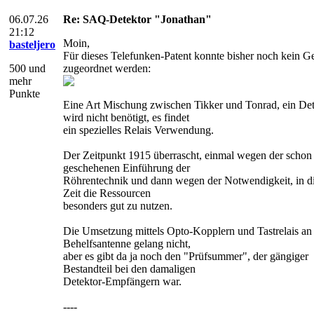
06.07.26
Re: SAQ-Detektor "Jonathan"
21:12
Moin,
basteljero
Für dieses Telefunken-Patent konnte bisher noch kein Ge
500 und
zugeordnet werden:
mehr
Punkte
Eine Art Mischung zwischen Tikker und Tonrad, ein Det
wird nicht benötigt, es findet
ein spezielles Relais Verwendung.
Der Zeitpunkt 1915 überrascht, einmal wegen der schon
geschehenen Einführung der
Röhrentechnik und dann wegen der Notwendigkeit, in di
Zeit die Ressourcen
besonders gut zu nutzen.
Die Umsetzung mittels Opto-Kopplern und Tastrelais an
Behelfsantenne gelang nicht,
aber es gibt da ja noch den "Prüfsummer", der gängiger
Bestandteil bei den damaligen
Detektor-Empfängern war.
----