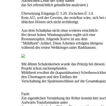
Nachrichten-Leute der Army haben
das Set offensichtlich gründlichst analysiert.)
Übersetzung Eingangs-Ü 1:20. Zwischen-Ü 1:4
Kein AÜ, weil der Gewinn, der erzielbar wäre, sich bei 
üblichen Hörern sich nicht rechtfertigt.
Aus dem Schaltplan nicht ohne weiteres ersichtlich:
Bei derart hohen Windungszahlen ergibt sich eine
Resonanzspitze, folgende Kurve ist aus dem
"Mühlbrett"-Artikel. Diese Arbeiten erfolgten übrigens
während des ersten Weltkrieges unter Barkhausen.
Mit 48mm Schalenkernen wurde das Prinzip bei diesem
Projekt schon nachempfunden.
Mühlbrett erwähnt die (kapazitätsarme) Scheibenwicklun
den Übertragern und den Einfluss der
Verschaltung der Spulenanschlüsse auf die Gesamtkapazi
Fazit:
Zur eigentlichen Verstärkung der Röhre kommt hier noch
Aufwärts-Transformation unter