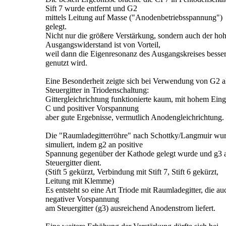
Sift 7 wurde entfernt und G2
mittels Leitung auf Masse ("Anodenbetriebsspannung")
gelegt.
Nicht nur die größere Verstärkung, sondern auch der ho
Ausgangswiderstand ist von Vorteil,
weil dann die Eigenresonanz des Ausgangskreises besse
genutzt wird.
Eine Besonderheit zeigte sich bei Verwendung von G2 a
Steuergitter in Triodenschaltung:
Gittergleichrichtung funktionierte kaum, mit hohem Ein
C und positiver Vorspannung
aber gute Ergebnisse, vermutlich Anodengleichrichtung.
Die "Raumladegitterröhre" nach Schottky/Langmuir wu
simuliert, indem g2 an positive
Spannung gegenüber der Kathode gelegt wurde und g3 a
Steuergitter dient.
(Stift 5 gekürzt, Verbindung mit Stift 7, Stift 6 gekürzt,
Leitung mit Klemme)
Es entsteht so eine Art Triode mit Raumladegitter, die au
negativer Vorspannung
am Steuergitter (g3) ausreichend Anodenstrom liefert.