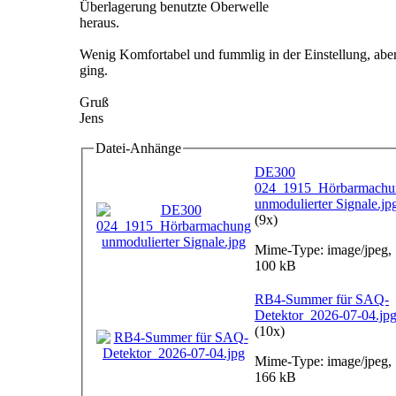
Überlagerung benutzte Oberwelle
heraus.
Wenig Komfortabel und fummlig in der Einstellung, aber
ging.
Gruß
Jens
Datei-Anhänge
DE300
024_1915_Hörbarmachu
unmodulierter Signale.jp
(9x)
Mime-Type: image/jpeg,
100 kB
RB4-Summer für SAQ-
Detektor_2026-07-04.jp
(10x)
Mime-Type: image/jpeg,
166 kB