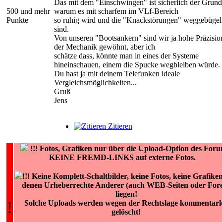
Das mit dem "Einschwingen" ist sicherlich der Grund
500 und mehr
warum es mit scharfem im VLf-Bereich
Punkte
so ruhig wird und die "Knackstörungen" weggebügel
sind.
Von unseren "Bootsankern" sind wir ja hohe Präzisio
der Mechanik gewöhnt, aber ich
schätze dass, könnte man in eines der Systeme
hineinschauen, einem die Spucke wegbleiben würde.
Du hast ja mit deinem Telefunken ideale
Vergleichsmöglichkeiten...
Gruß
Jens
Zitieren
!!!
Fotos, Grafiken nur über die Upload-Option des Foru
KEINE FREMD-LINKS auf externe Fotos.
!!! Keine Komplett-Schaltbilder, keine Fotos, keine Grafiken
denen Urheberrechte Anderer (auch WEB-Seiten oder For
liegen!
!
Solche Uploads werden wegen der Rechtslage kommentarl
gelöscht!