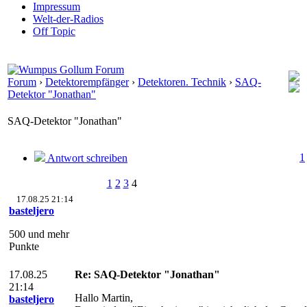
Impressum
Welt-der-Radios
Off Topic
Forum
›
Detektorempfänger
›
Detektoren. Technik
›
SAQ-
Detektor "Jonathan"
SAQ-Detektor "Jonathan"
1
Antwort schreiben
1
2
3
4
17.08.25 21:14
basteljero
500 und mehr
Punkte
17.08.25
Re: SAQ-Detektor "Jonathan"
21:14
Hallo Martin,
basteljero