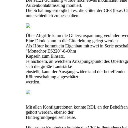
Die PL21-Schaltung wurde noch etwas modifiziert, eine
Außenkontaktfassung montiert.
Die Schaltung ermöglicht es, die Gitter der CF3 (bzw. C
unterschiedlich zu beschalten:
Über Abgriffe kann die Gittervorspannung verändert we
Eine Diode kann in die Gitterleitung gelegt werden.
Als Hörer kommt ein Eigenbau mit zwei in Serie geschal
"Monachor ES220"-8-Ohm
Kapseln zum Einsatz.
Je nachdem, an welchem Anzapungspunkt des Übertrage
sich die größte Lautstärke
einstellt, kann der Ausgangswiderstand der betreffenden
Röhrenschaltung abgeschätzt
werden.
Mit allen Konfigurationen konnte RDL an der Behelfsan
gehört werden, ebenso der
Hintergrundpegel sehr leise.
Die besten Ergebnisse brachte die CF7 in Pentodenschal