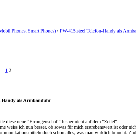
Mobil Phones, Smart Phones)
›
PW-415.steel Telefon-Handy als Armb
1
2
on-Handy als Armbanduhr
te diese neue "Errungenschaft" bisher nicht auf dem "Zettel".
 weiss ich nun besser, ob sowas für mich erstrebenswert ist oder nich
mmunikationsmitteln doch schon alles, was man wirklich braucht. Zude