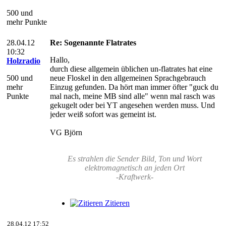
500 und
mehr Punkte
28.04.12
Re: Sogenannte Flatrates
10:32
Hallo,
Holzradio
durch diese allgemein üblichen un-flatrates hat eine
500 und
neue Floskel in den allgemeinen Sprachgebrauch
mehr
Einzug gefunden. Da hört man immer öfter "guck du
Punkte
mal nach, meine MB sind alle" wenn mal rasch was
gekugelt oder bei YT angesehen werden muss. Und
jeder weiß sofort was gemeint ist.
VG Björn
Es strahlen die Sender Bild, Ton und Wort
elektromagnetisch an jeden Ort
-Kraftwerk-
Zitieren
28.04.12 17:52