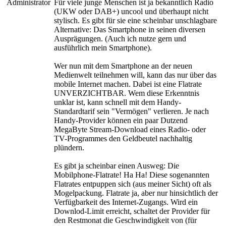
Administrator
Für viele junge Menschen ist ja bekanntlich Radio
(UKW oder DAB+) uncool und überhaupt nicht
stylisch. Es gibt für sie eine scheinbar unschlagbare
Alternative: Das Smartphone in seinen diversen
Ausprägungen. (Auch ich nutze gern und
ausführlich mein Smartphone).
Wer nun mit dem Smartphone an der neuen
Medienwelt teilnehmen will, kann das nur über das
mobile Internet machen. Dabei ist eine Flatrate
UNVERZICHTBAR. Wem diese Erkenntnis
unklar ist, kann schnell mit dem Handy-
Standardtarif sein "Vermögen" verlieren. Je nach
Handy-Provider können ein paar Dutzend
MegaByte Stream-Download eines Radio- oder
TV-Programmes den Geldbeutel nachhaltig
plündern.
Es gibt ja scheinbar einen Ausweg: Die
Mobilphone-Flatrate! Ha Ha! Diese sogenannten
Flatrates entpuppen sich (aus meiner Sicht) oft als
Mogelpackung. Flatrate ja, aber nur hinsichtlich der
Verfügbarkeit des Internet-Zugangs. Wird ein
Downlod-Limit erreicht, schaltet der Provider für
den Restmonat die Geschwindigkeit von (für