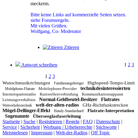
meckerm.
Bitte keine Links auf kommerzielle Seiten setzen.
siehe Forumsregeln.
Mit vielen Grüßen.
Wolfgang, Co- Moderator
Zitieren
1
2
3
Antwort schreiben
1
2
3
Wunschmusikrichtungen
Highspeed-Tempo-Limit
Familienangehöriger
technikdesinteressierten
Mobilephone-Provider
Mobilphone-Flatrate
Internetspartenradio
Kurzwellenverbindung
Kommunikationsapparat
Normal-Geldbeutel-Besitzer
Flatrates
Leistungsverhältnis
welt-der-alten-radios
GHz-Richtfunkstrecken
Weitverkehrstechnik
Mögel-Dellinger-Effekt
Flatrate-Interpretation
Handy-Standardtarif
Sogenannte
Überseeglasfaserleitung
Startseite
|
Suche
|
Registrieren
|
Regeln
|
FAQ
|
Datenschutz
|
Service
|
Sicherheit
|
Werbung / Urheberrechte
|
Stichworte
|
Meistgelesen
|
Impressum
|
Welt-der-Radios
|
Off Topic