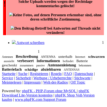
!
Solche Uploads werden wegen der Rechtslage
kommentarlos gelöscht!
Keine Fotos, auf denen Personen erkennbar sind, ohne
deren schriftliche Zustimmung.
Den Beitrag-Betreff bei Antworten auf Threads nicht
verändern!
1
Antwort schreiben
1
Beschreibung
unterhalb
schwarzen
ANTENNA
Internet
Antennen
verbessert
Informationen
Batterie
aussieht
befindet
Antennenleistung
geschenkt
zusammen
passive
bekommen
Batteriefach
abziehbaren
schädige
ANTENNAS
Startseite
|
Suche
|
Registrieren
|
Regeln
|
FAQ
|
Datenschutz
|
Service
|
Sicherheit
|
Werbung / Urheberrechte
|
Stichworte
|
Meistgelesen
|
Impressum
|
Welt-der-Radios
|
Off Topic
Powered by:
phpFK - PHP-Forum ohne MySQL
|
phpFK
Download Lite-Version kostenlos
|
phpFK Shop Voll-Version
kaufen
|
www.phpFK.com Support Forum