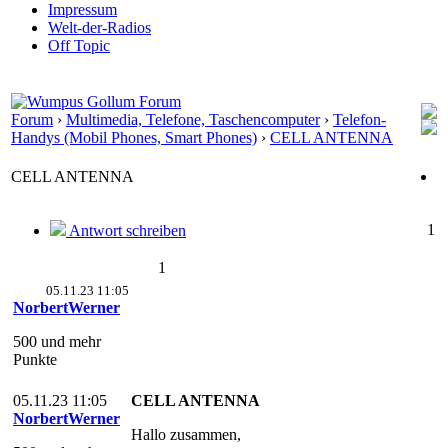
Impressum
Welt-der-Radios
Off Topic
Forum
›
Multimedia, Telefone, Taschencomputer
›
Telefon-
Handys (Mobil Phones, Smart Phones)
›
CELL ANTENNA
CELL ANTENNA
1
Antwort schreiben
1
05.11.23 11:05
NorbertWerner
500 und mehr
Punkte
05.11.23 11:05
CELL ANTENNA
NorbertWerner
Hallo zusammen,