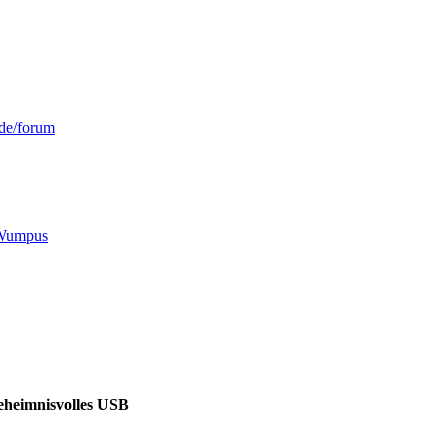
de/forum
yWumpus
eheimnisvolles USB