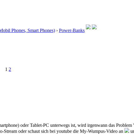
Mobil Phones, Smart Phones)
›
Power-Banks
1
2
rtphone) oder Tablet-PC unterwegs ist, wird irgenwann das Problem "
dio-Stream oder schaut sich bei youtube die My-Wumpus-Video an
un