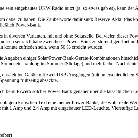
 sein eingebautes UKW-Radio nutzt (ja, so etwas gab es), kann der 
rom dabei zu haben. Die Zauberworte dafür sind: Reserve-Akku (das kön
ließlich Power-Bank.
s in diversen Varianten, mit und ohne Solarzelle. Bei vielen dieser 
 müssen sein. Ich habe zwei dieser Power-Bank zerstörend geöffnet 
an konnte zufrieden sein, wenn 50 % erreicht wurden.
ie Angaben einiger Solar/Power-Bank-Geräte-Kombinationen hinschichl
Sonneneinstrahlung im Sommer (Südlage) und mehrfacher Nachrichtung
llt, dass einige Geräte mit zwei USB-Ausgängen (mit unterschiedliche
Spannung frühzeitig absackte.
sich beim Erwerb solcher Power-Bank genauer über die tatsächlichen Le
 obigem kritischen Text eine meiner Power-Banks, die wohl reale Wert
mit 1 Amp und 2,4 Amp mit eingebauter LED-Leuchte. Vierstufige L
eiber)