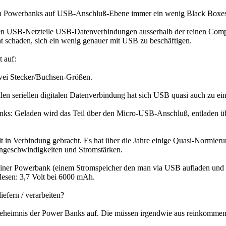
n Powerbanks auf USB-Anschluß-Ebene immer ein wenig Black Boxes: S
en USB-Netzteile USB-Datenverbindungen ausserhalb der reinen Comp
ht schaden, sich ein wenig genauer mit USB zu beschäftigen.
t auf:
zwei Stecker/Buchsen-Größen.
llen seriellen digitalen Datenverbindung hat sich USB quasi auch zu e
Banks: Geladen wird das Teil über den Micro-USB-Anschluß, entladen
 in Verbindung gebracht. Es hat über die Jahre einige Quasi-Normier
engeschwindigkeiten und Stromstärken.
 einer Powerbank (einem Stromspeicher den man via USB aufladen und
lesen: 3,7 Volt bei 6000 mAh.
liefern / verarbeiten?
 Geheimnis der Power Banks auf. Die müssen irgendwie aus reinkommende