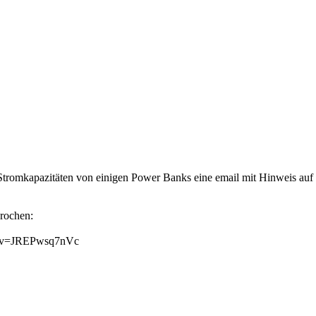
 Stromkapazitäten von einigen Power Banks eine email mit Hinweis auf
rochen:
ch?v=JREPwsq7nVc