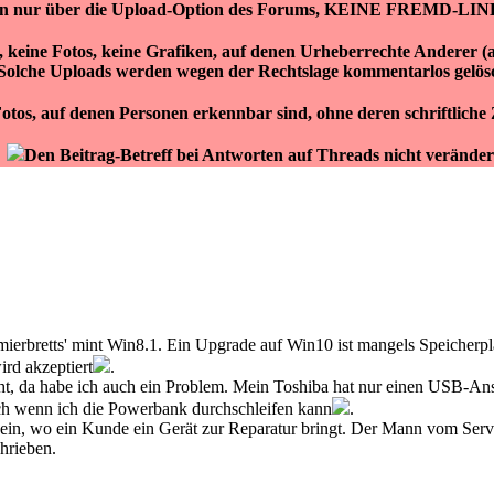
ken nur über die Upload-Option des Forums, KEINE FREMD-LIN
r, keine Fotos, keine Grafiken, auf denen Urheberrechte Anderer 
Solche Uploads werden wegen der Rechtslage kommentarlos gelös
otos, auf denen Personen erkennbar sind, ohne deren schriftlich
Den Beitrag-Betreff bei Antworten auf Threads nicht veränder
hmierbretts' mint Win8.1. Ein Upgrade auf Win10 ist mangels Speicherpla
ird akzeptiert
.
, da habe ich auch ein Problem. Mein Toshiba hat nur einen USB-Ansc
uch wenn ich die Powerbank durchschleifen kann
.
z ein, wo ein Kunde ein Gerät zur Reparatur bringt. Der Mann vom Service
hrieben.