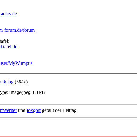
radios.de
m-forum.de/forum
afel:
ktafel.de
m/user/MyWumpus
ank.jpg
(564x)
pe: image/jpeg, 88 kB
rtWerner
und
foxgolf
gefällt der Beitrag.