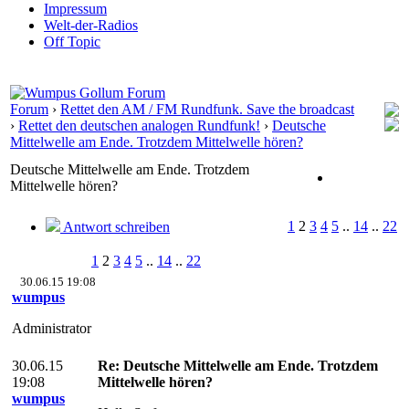
Impressum
Welt-der-Radios
Off Topic
Forum
›
Rettet den AM / FM Rundfunk. Save the broadcast
›
Rettet den deutschen analogen Rundfunk!
›
Deutsche
Mittelwelle am Ende. Trotzdem Mittelwelle hören?
Deutsche Mittelwelle am Ende. Trotzdem
Mittelwelle hören?
1
2
3
4
5
..
14
..
22
Antwort schreiben
1
2
3
4
5
..
14
..
22
30.06.15 19:08
wumpus
Administrator
30.06.15
Re: Deutsche Mittelwelle am Ende. Trotzdem
19:08
Mittelwelle hören?
wumpus