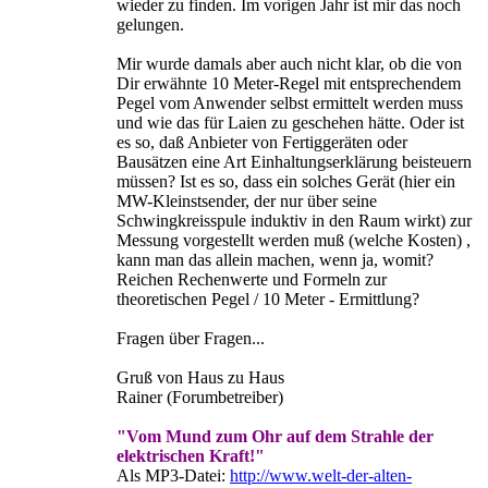
wieder zu finden. Im vorigen Jahr ist mir das noch
gelungen.
Mir wurde damals aber auch nicht klar, ob die von
Dir erwähnte 10 Meter-Regel mit entsprechendem
Pegel vom Anwender selbst ermittelt werden muss
und wie das für Laien zu geschehen hätte. Oder ist
es so, daß Anbieter von Fertiggeräten oder
Bausätzen eine Art Einhaltungserklärung beisteuern
müssen? Ist es so, dass ein solches Gerät (hier ein
MW-Kleinstsender, der nur über seine
Schwingkreisspule induktiv in den Raum wirkt) zur
Messung vorgestellt werden muß (welche Kosten) ,
kann man das allein machen, wenn ja, womit?
Reichen Rechenwerte und Formeln zur
theoretischen Pegel / 10 Meter - Ermittlung?
Fragen über Fragen...
Gruß von Haus zu Haus
Rainer (Forumbetreiber)
"Vom Mund zum Ohr auf dem Strahle der
elektrischen Kraft!"
Als MP3-Datei:
http://www.welt-der-alten-