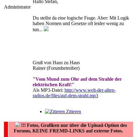
Hallo Stefan,
Administrator
Du stellst da eine logische Frage. Aber: Mit Logik
haben Normen und Gesetze oft leider wenig zu
tun...
Gruß von Haus zu Haus
Rainer (Forumbetreiber)
"Vom Mund zum Ohr auf dem Strahle der
elektrischen Kraft!"
Als MP3-Datei:
http://www.welt-der-alten-
radios.de/files/auf-dem-strahl.mp3
Zitieren
!!!
Fotos, Grafiken nur über die Upload-Option des
Forums, KEINE FREMD-LINKS auf externe Fotos.