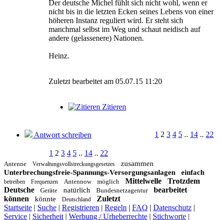
Der deutsche Michel fühlt sich nicht wohl, wenn er
nicht bis in die letzten Ecken seines Lebens von einer
höheren Instanz reguliert wird. Er steht sich
manchmal selbst im Weg und schaut neidisch auf
andere (gelassenere) Nationen.
Heinz.
Zuletzt bearbeitet am 05.07.15 11:20
Zitieren
1
2
3
4
5
..
14
..
22
Antwort schreiben
1
2
3
4
5
..
14
..
22
zusammen
Antenne
Verwaltungsvollstreckungsgesetzes
Unterbrechungsfreie-Spannungs-Versorgungsanlagen
einfach
Mittelwelle
Trotzdem
Antennow
möglich
betreiben
Frequenzen
Deutsche
bearbeitet
natürlich
Geräte
Bundesnetzagentur
können
Zuletzt
könnte
Deutschland
Startseite
|
Suche
|
Registrieren
|
Regeln
|
FAQ
|
Datenschutz
|
Service
|
Sicherheit
|
Werbung / Urheberrechte
|
Stichworte
|