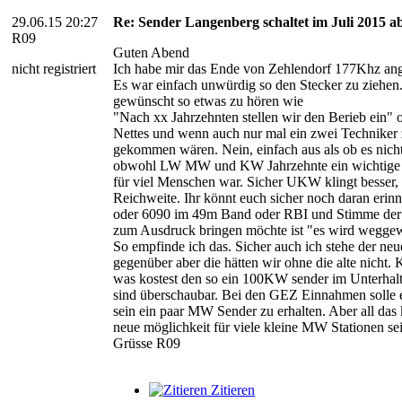
29.06.15 20:27
Re: Sender Langenberg schaltet im Juli 2015 ab
R09
Guten Abend
nicht registriert
Ich habe mir das Ende von Zehlendorf 177Khz ang
Es war einfach unwürdig so den Stecker zu ziehen.
gewünscht so etwas zu hören wie
"Nach xx Jahrzehnten stellen wir den Berieb ein" 
Nettes und wenn auch nur mal ein zwei Techniker
gekommen wären. Nein, einfach aus als ob es nicht
obwohl LW MW und KW Jahrzehnte ein wichtige 
für viel Menschen war. Sicher UKW klingt besser, h
Reichweite. Ihr könnt euch sicher noch daran er
oder 6090 im 49m Band oder RBI und Stimme de
zum Ausdruck bringen möchte ist "es wird wegge
So empfinde ich das. Sicher auch ich stehe der ne
gegenüber aber die hätten wir ohne die alte nicht. 
was kostest den so ein 100KW sender im Unterhalt
sind überschaubar. Bei den GEZ Einnahmen solle 
sein ein paar MW Sender zu erhalten. Aber all das
neue möglichkeit für viele kleine MW Stationen se
Grüsse R09
Zitieren