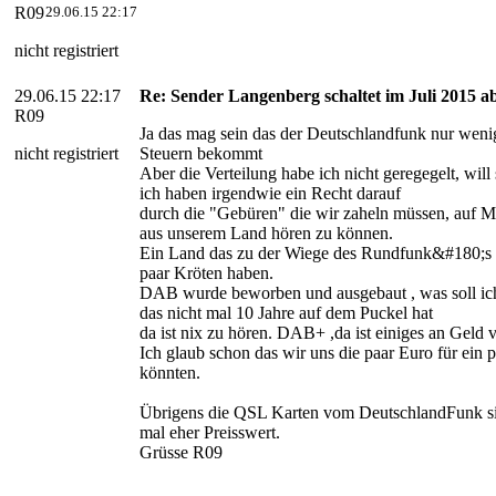
R09
29.06.15 22:17
nicht registriert
29.06.15 22:17
Re: Sender Langenberg schaltet im Juli 2015 ab
R09
Ja das mag sein das der Deutschlandfunk nur wen
nicht registriert
Steuern bekommt
Aber die Verteilung habe ich nicht geregegelt, wil
ich haben irgendwie ein Recht darauf
durch die "Gebüren" die wir zaheln müssen, au
aus unserem Land hören zu können.
Ein Land das zu der Wiege des Rundfunk&#180;s ge
paar Kröten haben.
DAB wurde beworben und ausgebaut , was soll ic
das nicht mal 10 Jahre auf dem Puckel hat
da ist nix zu hören. DAB+ ,da ist einiges an Geld 
Ich glaub schon das wir uns die paar Euro für ein 
könnten.
Übrigens die QSL Karten vom DeutschlandFunk si
mal eher Preisswert.
Grüsse R09