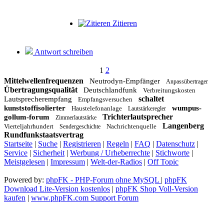
Zitieren
Antwort schreiben
1
2
Mittelwellenfrequenzen
Neutrodyn-Empfänger
Anpassübertrager
Übertragungsqualität
Deutschlandfunk
Verbreitungskosten
schaltet
Lautsprecherempfang
Empfangsversuchen
kunststoffisolierter
wumpus-
Haustelefonanlage
Lautstärkeregler
Trichterlautsprecher
gollum-forum
Zimmerlautstärke
Langenberg
Vierteljahrhundert
Nachrichtenquelle
Sendergeschichte
Rundfunkstaatsvertrag
Startseite
|
Suche
|
Registrieren
|
Regeln
|
FAQ
|
Datenschutz
|
Service
|
Sicherheit
|
Werbung / Urheberrechte
|
Stichworte
|
Meistgelesen
|
Impressum
|
Welt-der-Radios
|
Off Topic
Powered by:
phpFK - PHP-Forum ohne MySQL
|
phpFK
Download Lite-Version kostenlos
|
phpFK Shop Voll-Version
kaufen
|
www.phpFK.com Support Forum