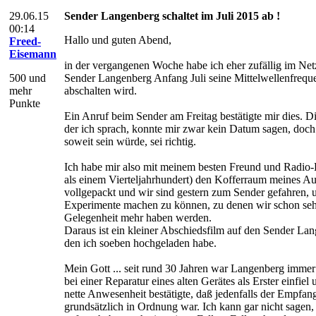
29.06.15
Sender Langenberg schaltet im Juli 2015 ab !
00:14
Hallo und guten Abend,
Freed-
Eisemann
in der vergangenen Woche habe ich eher zufällig im Net
500 und
Sender Langenberg Anfang Juli seine Mittelwellenfrequ
mehr
abschalten wird.
Punkte
Ein Anruf beim Sender am Freitag bestätigte mir dies. D
der ich sprach, konnte mir zwar kein Datum sagen, doch
soweit sein würde, sei richtig.
Ich habe mir also mit meinem besten Freund und Radio-
als einem Vierteljahrhundert) den Kofferraum meines Au
vollgepackt und wir sind gestern zum Sender gefahren, 
Experimente machen zu können, zu denen wir schon seh
Gelegenheit mehr haben werden.
Daraus ist ein kleiner Abschiedsfilm auf den Sender L
den ich soeben hochgeladen habe.
Mein Gott ... seit rund 30 Jahren war Langenberg imme
bei einer Reparatur eines alten Gerätes als Erster einfiel
nette Anwesenheit bestätigte, daß jedenfalls der Empfan
grundsätzlich in Ordnung war. Ich kann gar nicht sagen,