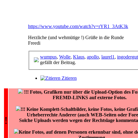
https://www.youtube.com/watch?v=rYR1_3AtK3k
Herzliche (und wehmütige !) Grüße in die Runde
Freedi
wumpus
,
Wolle
,
Klaus
,
apollo
,
laurel1
,
ingodergu
gefällt der Beitrag.
Zitieren
!!!
Fotos, Grafiken nur über die Upload-Option des 
FREMD-LINKS auf externe Fotos.
!!! Keine Komplett-Schaltbilder, keine Fotos, keine Graf
Urheberrechte Anderer (auch WEB-Seiten oder Foren
!
Solche Uploads werden wegen der Rechtslage kommentar
Keine Fotos, auf denen Personen erkennbar sind, ohne de
Zustimmung.