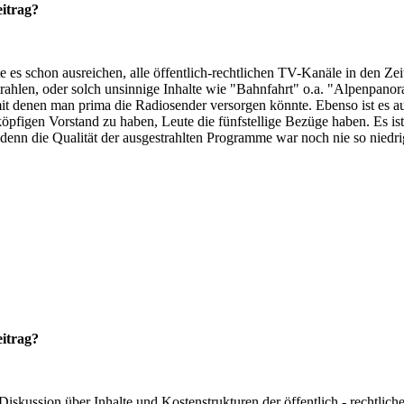
eitrag?
 es schon ausreichen, alle öffentlich-rechtlichen TV-Kanäle in den Ze
trahlen, oder solch unsinnige Inhalte wie "Bahnfahrt" o.a. "Alpenpan
it denen man prima die Radiosender versorgen könnte. Ebenso ist es au
lköpfigen Vorstand zu haben, Leute die fünfstellige Bezüge haben. Es 
denn die Qualität der ausgestrahlten Programme war noch nie so niedri
eitrag?
iskussion über Inhalte und Kostenstrukturen der öffentlich - rechtliche