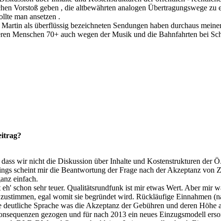
schen Vorstoß geben , die altbewährten analogen Übertragungswege zu 
ollte man ansetzen .
 Martin als überflüssig bezeichneten Sendungen haben durchaus meine
teren Menschen 70+ auch wegen der Musik und die Bahnfahrten bei Schla
eitrag?
 dass wir nicht die Diskussion über Inhalte und Kostenstrukturen der 
dings scheint mir die Beantwortung der Frage nach der Akzeptanz von Z
anz einfach.
st eh' schon sehr teuer. Qualitätsrundfunk ist mir etwas Wert. Aber mir 
zustimmen, egal womit sie begründet wird. Rückläufige Einnahmen (n
 deutliche Sprache was die Akzeptanz der Gebühren und deren Höhe an
Konsequenzen gezogen und für nach 2013 ein neues Einzugsmodell erso