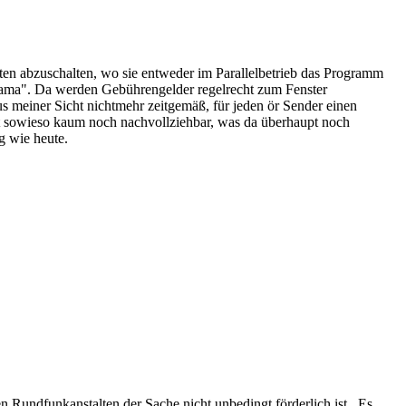
iten abzuschalten, wo sie entweder im Parallelbetrieb das Programm
orama". Da werden Gebührengelder regelrecht zum Fenster
s meiner Sicht nichtmehr zeitgemäß, für jeden ör Sender einen
ist sowieso kaum noch nachvollziehbar, was da überhaupt noch
g wie heute.
n Rundfunkanstalten der Sache nicht unbedingt förderlich ist . Es