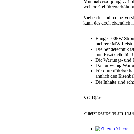
Minimalversorgung, z.B. d
weitere Gebührenerhöhun
Vielleicht sind meine Vor
kann das doch eigentlich n
Einige 100kW Stromk
mehrere MW Leistung
Die Sendetechnik is
und Ersatzteile für J
Die Wartungs- und Re
Da nur wenig Wartun
Für durchführbar ha
ähnlich den Eisenba
Die Inhalte sind sc
VG Björn
Zuletzt bearbeitet am 14.0
Zitieren