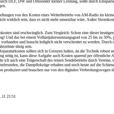
urch DLF, DW und Ortssender kleiner Leistung, sollte durch Einsparun
gen.
stellungen von den Kosten eines Weiterbetriebs von AM-Radio im kleine
icht wirklich sein, dass es nicht mehr umsetzbar wäre. Außer Stromkost
osten sind erschwinglich. Zum Vergleich: Schon eine dieser heutigen 
! Und das bei einem Volllastjahresnutzungsgrad von 25 bis zu 50%, j
t vorhanden und braucht lediglich nicht verschrottet zu werden. Durch
ahrzehnte übrig sein.
paraturkosten sollten sich in Grenzen halten, da die Technik robust u
g nötig ist, kann diese Aufgabe auch Kosten sparend per öffentlich
lte ich auch eine Trägerschaft des reinen Sendebetriebs durch Vereine
hnfreunden, die Dampflokzüge erhalten und noch heute auf die Schien
hon produziert und brauchen nur von den digitalen Verbreitungswegen
1.11 21:51