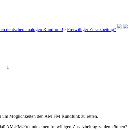
 den deutschen analogen Rundfunk!
›
Freiwilliger Zusatzbeitrag?
1
nen um Möglichkeiten den AM-FM-Rundfunk zu retten.
, daß AM-FM-Freunde einen freiwilligen Zusatzbeitrag zahlen können?