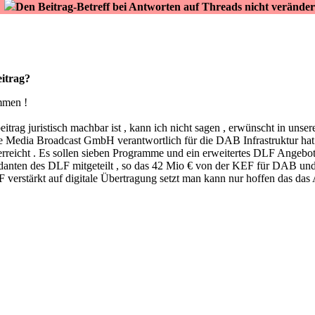
Den Beitrag-Betreff bei Antworten auf Threads nicht veränder
eitrag?
mmen !
beitrag juristisch machbar ist , kann ich nicht sagen , erwünscht in un
e Media Broadcast GmbH verantwortlich für die DAB Infrastruktur hat 
t erreicht . Es sollen sieben Programme und ein erweitertes DLF Angeb
danten des DLF mitgeteilt , so das 42 Mio € von der KEF für DAB un
LF verstärkt auf digitale Übertragung setzt man kann nur hoffen das 