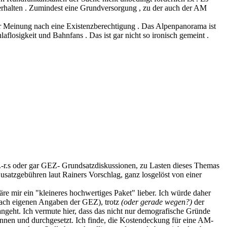
erhalten . Zumindest eine Grundversorgung , zu der auch der AM
r Meinung nach eine Existenzberechtigung . Das Alpenpanorama ist
flosigkeit und Bahnfans . Das ist gar nicht so ironisch gemeint .
Ö.-r.s oder gar GEZ- Grundsatzdiskussionen, zu Lasten dieses Themas
usatzgebühren laut Rainers Vorschlag, ganz losgelöst von einer
wäre mir ein "kleineres hochwertiges Paket" lieber. Ich würde daher
ach eigenen Angaben der GEZ), trotz
(oder gerade wegen?)
der
geht. Ich vermute hier, dass das nicht nur demografische Gründe
nnen und durchgesetzt. Ich finde, die Kostendeckung für eine AM-