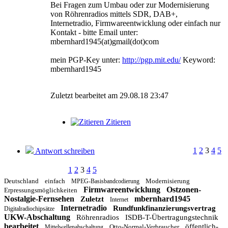
Bei Fragen zum Umbau oder zur Modernisierung
von Röhrenradios mittels SDR, DAB+,
Internetradio, Firmwareentwicklung oder einfach nur
Kontakt - bitte Email unter:
mbernhard1945(at)gmail(dot)com
mein PGP-Key unter:
http://pgp.mit.edu/
Keyword:
mbernhard1945
Zuletzt bearbeitet am 29.08.18 23:47
Zitieren
1
2
3
4
5
Antwort schreiben
1
2
3
4
5
Deutschland
einfach
Modernisierung
MPEG-Basisbandcodierung
Firmwareentwicklung
Ostzonen-
Erpressungsmöglichkeiten
Nostalgie-Fernsehen
mbernhard1945
Zuletzt
Internet
Internetradio
Rundfunkfinanzierungsvertrag
Digitalradiochipsätze
UKW-Abschaltung
Röhrenradios
ISDB-T-Übertragungstechnik
bearbeitet
öffentlich-
Otto-Normal-Verbraucher
Mittelwellenabschaltung