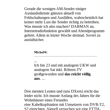
Gerade die wenigen AM-Sender einiger
Auslandsdienste glänzen aktuell von
Fehlschaltungen und Ausfällen, wahrscheinlich hat
keiner mehr Lust die Sender richtig zu betreiben.
Was musste ich also machen? DABMAN an,
Internetradiofunktion gewählt und Abendprogramm
gehört. Allein in letzter Woche dreimal. Soviel zu
ausfallsicher.
Micha94:
...
Ich bin 23 und mit analogem UKW und
analogem Sat inkl. Röhren-TV
großgeworden und
das reicht völlig
aus
. ...
Den meisten Leuten und (uns DXern) reicht das
leider nicht. Ich musste Anfang des Jahres für die
Wohnhäuser eines Freundes
eine Kabelkopfstation mit Umsetzern von DVB-T2,
S2 einrichten. Aktuell versuchen wir eine FTTH-