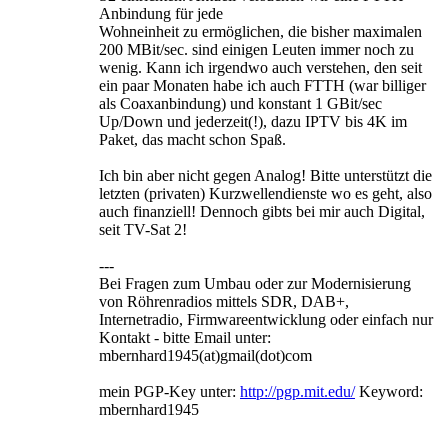
Anbindung für jede
Wohneinheit zu ermöglichen, die bisher maximalen
200 MBit/sec. sind einigen Leuten immer noch zu
wenig. Kann ich irgendwo auch verstehen, den seit
ein paar Monaten habe ich auch FTTH (war billiger
als Coaxanbindung) und konstant 1 GBit/sec
Up/Down und jederzeit(!), dazu IPTV bis 4K im
Paket, das macht schon Spaß.
Ich bin aber nicht gegen Analog! Bitte unterstützt die
letzten (privaten) Kurzwellendienste wo es geht, also
auch finanziell! Dennoch gibts bei mir auch Digital,
seit TV-Sat 2!
---
Bei Fragen zum Umbau oder zur Modernisierung
von Röhrenradios mittels SDR, DAB+,
Internetradio, Firmwareentwicklung oder einfach nur
Kontakt - bitte Email unter:
mbernhard1945(at)gmail(dot)com
mein PGP-Key unter:
http://pgp.mit.edu/
Keyword:
mbernhard1945