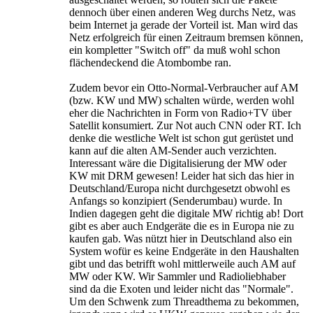
dennoch über einen anderen Weg durchs Netz, was
beim Internet ja gerade der Vorteil ist. Man wird das
Netz erfolgreich für einen Zeitraum bremsen können,
ein kompletter "Switch off" da muß wohl schon
flächendeckend die Atombombe ran.
Zudem bevor ein Otto-Normal-Verbraucher auf AM
(bzw. KW und MW) schalten würde, werden wohl
eher die Nachrichten in Form von Radio+TV über
Satellit konsumiert. Zur Not auch CNN oder RT. Ich
denke die westliche Welt ist schon gut gerüstet und
kann auf die alten AM-Sender auch verzichten.
Interessant wäre die Digitalisierung der MW oder
KW mit DRM gewesen! Leider hat sich das hier in
Deutschland/Europa nicht durchgesetzt obwohl es
Anfangs so konzipiert (Senderumbau) wurde. In
Indien dagegen geht die digitale MW richtig ab! Dort
gibt es aber auch Endgeräte die es in Europa nie zu
kaufen gab. Was nützt hier in Deutschland also ein
System wofür es keine Endgeräte in den Haushalten
gibt und das betrifft wohl mittlerweile auch AM auf
MW oder KW. Wir Sammler und Radioliebhaber
sind da die Exoten und leider nicht das "Normale".
Um den Schwenk zum Threadthema zu bekommen,