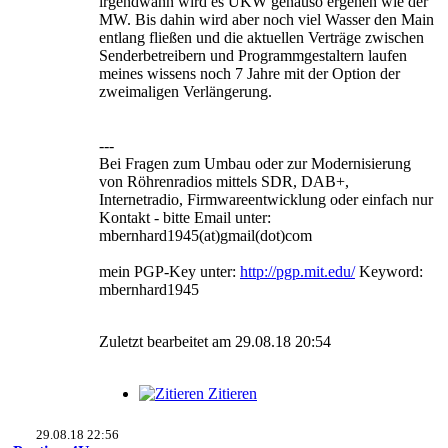
irgendwann wird es UKW genauso ergehen wie der
MW. Bis dahin wird aber noch viel Wasser den Main
entlang fließen und die aktuellen Verträge zwischen
Senderbetreibern und Programmgestaltern laufen
meines wissens noch 7 Jahre mit der Option der
zweimaligen Verlängerung.
---
Bei Fragen zum Umbau oder zur Modernisierung
von Röhrenradios mittels SDR, DAB+,
Internetradio, Firmwareentwicklung oder einfach nur
Kontakt - bitte Email unter:
mbernhard1945(at)gmail(dot)com
mein PGP-Key unter:
http://pgp.mit.edu/
Keyword:
mbernhard1945
Zuletzt bearbeitet am 29.08.18 20:54
Zitieren
29.08.18 22:56