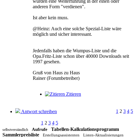
würden eine Weiterführung in der einen oder
anderen Form "verdienen".
Ist aber kein muss.
@Heinz: Auch eine solche Spezial-Liste wäre
möglich und sicher interessant.
Jedenfalls haben die Wumpus-Liste und die
Opa.Fritz-Liste schon über 40000 Downloads seit
1997 gesehen.
Gruß von Haus zu Haus
Rainer (Forumbetreiber)
Zitieren
1
2
3
4
5
Antwort schreiben
1
2
3
4
5
Tabellen-Kalkulationsprogramm
Aufrufe
selbstverständlich
Sammlerpreisliste
Erstellungsassistenten
Listen-Aktualisierungen