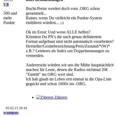
Uli
Bucht-Preise werden doch vom .ORG schon
500 und
gesammelt...
mehr
Rainer, wenn Du vielleicht ein Punkte-System
Punkte
einführen würdest... ;-)
Ok im Ernst: Und wenn ALLE helfen?
Könntest Du PN's die nach genau definiertem
Format aufgebaut sind nicht automatisch verarbeiten?
Hersteller/Gerätebezeichnung/Preis/Zustand/*(W)*
z.B.? Letzteres als Index um Doppelnennungen zu
vermeiden.
Andererseits würden wir uns die Mühe hauptsächlich
machen für Leute, denen die Radios nichtmal 20€
"Eintritt" ins ORG wert sind.
Ich hab glaub im Leben erst einmal in die Opa-Liste
geguckt und schon 1000x ins .ORG.
Zitieren
05.02.15 20:41
wumpus