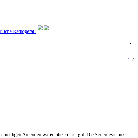
ltliche Radiogerät?
1
2
ie damaligen Antennen waren aber schon gut. Die Serienresonanz