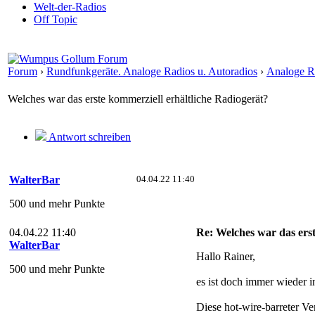
Welt-der-Radios
Off Topic
Forum
›
Rundfunkgeräte. Analoge Radios u. Autoradios
›
Analoge R
Welches war das erste kommerziell erhältliche Radiogerät?
Antwort schreiben
WalterBar
04.04.22 11:40
500 und mehr Punkte
04.04.22 11:40
Re: Welches war das erst
WalterBar
Hallo Rainer,
500 und mehr Punkte
es ist doch immer wieder in
Diese hot-wire-barreter V