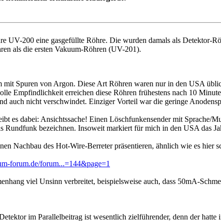
hre UV-200 eine gasgefüllte Röhre. Die wurden damals als Detektor-R
aren als die ersten Vakuum-Röhren (UV-201).
um mit Spuren von Argon. Diese Art Röhren waren nur in den USA üb
olle Empfindlichkeit erreichen diese Röhren frühestens nach 10 Minute
 auch nicht verschwindet. Einziger Vorteil war die geringe Anodens
eibt es dabei: Ansichtssache! Einen Löschfunkensender mit Sprache/
als Rundfunk bezeichnen. Insoweit markiert für mich in den USA das J
inen Nachbau des Hot-Wire-Berreter präsentieren, ähnlich wie es hier s
um-forum.de/forum...=144&page=1
enhang viel Unsinn verbreitet, beispielsweise auch, dass 50mA-Schm
ektor im Parallelbeitrag ist wesentlich zielführender, denn der hatte