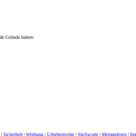
ende Gründe haben:
|
Sicherheit
|
Werbung / Urheberrechte
|
Stichworte
|
Meistgelesen
|
Im