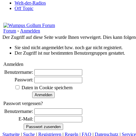
Welt-der-Radios
Off Topic
Forum
›
Anmelden
Der Zugriff auf diese Seite wurde Ihnen verweigert. Dies kann folg
Sie sind nicht angemeldet bzw. noch gar nicht registriert.
Der Zugriff ist nur bestimmten Benutzergruppen gestattet.
Anmelden
Benutzername:
Passwort:
Daten in Cookie speichern
Passwort vergessen?
Benutzername:
E-Mail:
Startseite
|
Suche
|
Registrieren
|
Regeln
|
FAQ
|
Datenschutz
|
Service