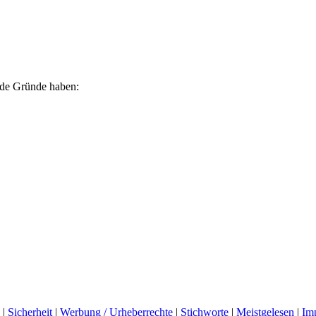
ende Gründe haben:
|
Sicherheit
|
Werbung / Urheberrechte
|
Stichworte
|
Meistgelesen
|
Im