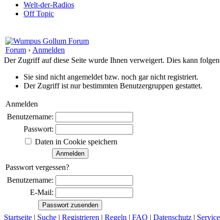
Welt-der-Radios
Off Topic
Forum
›
Anmelden
Der Zugriff auf diese Seite wurde Ihnen verweigert. Dies kann folg
Sie sind nicht angemeldet bzw. noch gar nicht registriert.
Der Zugriff ist nur bestimmten Benutzergruppen gestattet.
Anmelden
Benutzername:
Passwort:
Daten in Cookie speichern
Passwort vergessen?
Benutzername:
E-Mail:
Startseite
|
Suche
|
Registrieren
|
Regeln
|
FAQ
|
Datenschutz
|
Service