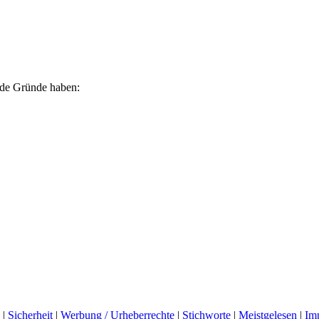
ende Gründe haben:
|
Sicherheit
|
Werbung / Urheberrechte
|
Stichworte
|
Meistgelesen
|
Im