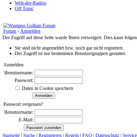
Welt-der-Radios
Off Topic
Forum
›
Anmelden
Der Zugriff auf diese Seite wurde Ihnen verweigert. Dies kann folg
Sie sind nicht angemeldet bzw. noch gar nicht registriert.
Der Zugriff ist nur bestimmten Benutzergruppen gestattet.
Anmelden
Benutzername:
Passwort:
Daten in Cookie speichern
Passwort vergessen?
Benutzername:
E-Mail:
Startseite
|
Suche
|
Registrieren
|
Regeln
|
FAQ
|
Datenschutz
|
Service