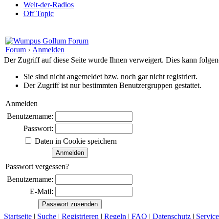
Welt-der-Radios
Off Topic
Forum
›
Anmelden
Der Zugriff auf diese Seite wurde Ihnen verweigert. Dies kann folg
Sie sind nicht angemeldet bzw. noch gar nicht registriert.
Der Zugriff ist nur bestimmten Benutzergruppen gestattet.
Anmelden
Benutzername:
Passwort:
Daten in Cookie speichern
Passwort vergessen?
Benutzername:
E-Mail:
Startseite
|
Suche
|
Registrieren
|
Regeln
|
FAQ
|
Datenschutz
|
Service