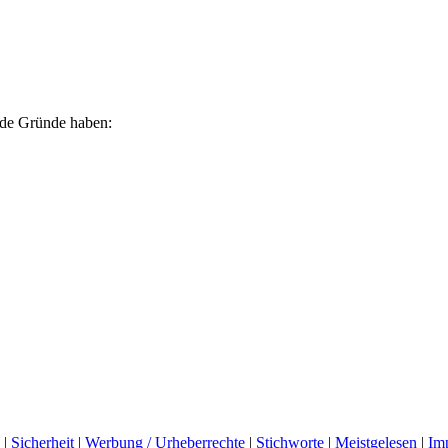
ende Gründe haben:
|
Sicherheit
|
Werbung / Urheberrechte
|
Stichworte
|
Meistgelesen
|
Im