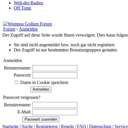
Welt-der-Radios
Off Topic
Forum
›
Anmelden
Der Zugriff auf diese Seite wurde Ihnen verweigert. Dies kann folg
Sie sind nicht angemeldet bzw. noch gar nicht registriert.
Der Zugriff ist nur bestimmten Benutzergruppen gestattet.
Anmelden
Benutzername:
Passwort:
Daten in Cookie speichern
Passwort vergessen?
Benutzername:
E-Mail:
Startseite
|
Suche
|
Registrieren
|
Regeln
|
FAQ
|
Datenschutz
|
Service