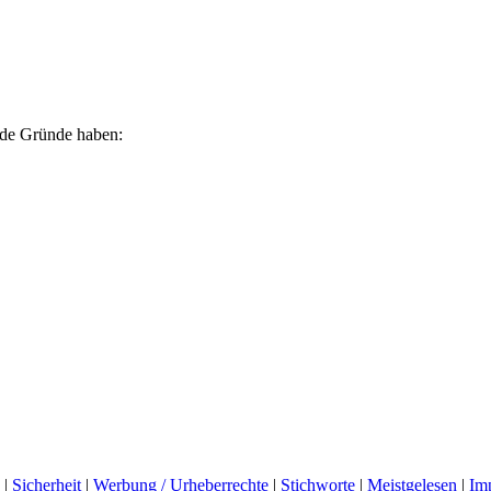
ende Gründe haben:
|
Sicherheit
|
Werbung / Urheberrechte
|
Stichworte
|
Meistgelesen
|
Im