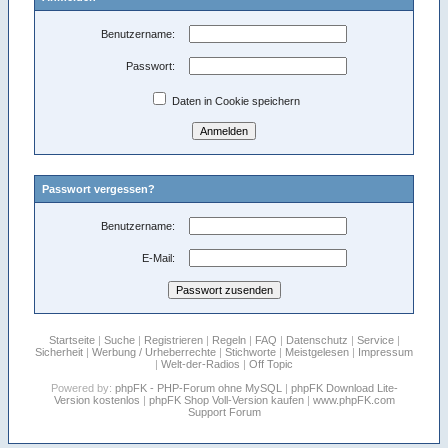
Benutzername:
Passwort:
Daten in Cookie speichern
Passwort vergessen?
Benutzername:
E-Mail:
Startseite
|
Suche
|
Registrieren
|
Regeln
|
FAQ
|
Datenschutz
|
Service
|
Sicherheit
|
Werbung / Urheberrechte
|
Stichworte
|
Meistgelesen
|
Impressum
|
Welt-der-Radios
|
Off Topic
Powered by:
phpFK - PHP-Forum ohne MySQL
|
phpFK Download Lite-
Version kostenlos
|
phpFK Shop Voll-Version kaufen
|
www.phpFK.com
Support Forum