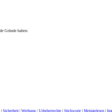
ende Gründe haben:
|
Sicherheit
|
Werbung / Urheberrechte
|
Stichworte
|
Meistgelesen
|
Im