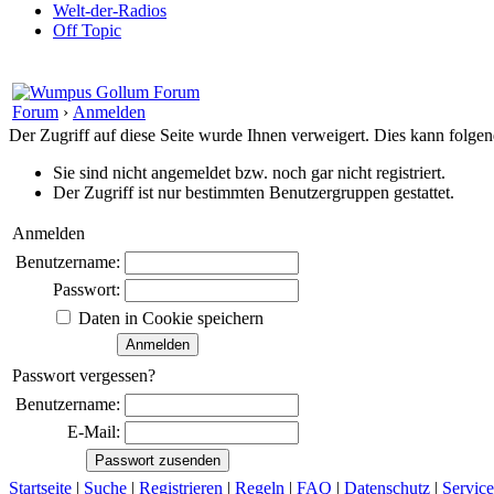
Welt-der-Radios
Off Topic
Forum
›
Anmelden
Der Zugriff auf diese Seite wurde Ihnen verweigert. Dies kann folg
Sie sind nicht angemeldet bzw. noch gar nicht registriert.
Der Zugriff ist nur bestimmten Benutzergruppen gestattet.
Anmelden
Benutzername:
Passwort:
Daten in Cookie speichern
Passwort vergessen?
Benutzername:
E-Mail:
Startseite
|
Suche
|
Registrieren
|
Regeln
|
FAQ
|
Datenschutz
|
Service