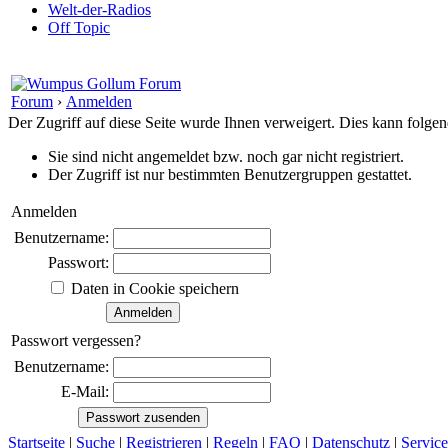
Welt-der-Radios
Off Topic
Forum
›
Anmelden
Der Zugriff auf diese Seite wurde Ihnen verweigert. Dies kann folg
Sie sind nicht angemeldet bzw. noch gar nicht registriert.
Der Zugriff ist nur bestimmten Benutzergruppen gestattet.
Anmelden
Benutzername:
Passwort:
Daten in Cookie speichern
Passwort vergessen?
Benutzername:
E-Mail:
Startseite
|
Suche
|
Registrieren
|
Regeln
|
FAQ
|
Datenschutz
|
Service