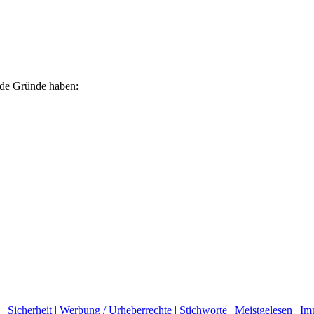
ende Gründe haben:
|
Sicherheit
|
Werbung / Urheberrechte
|
Stichworte
|
Meistgelesen
|
Im