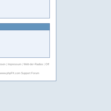
lesen
|
Impressum
|
Welt-der-Radios
|
Off
www.phpFK.com Support Forum