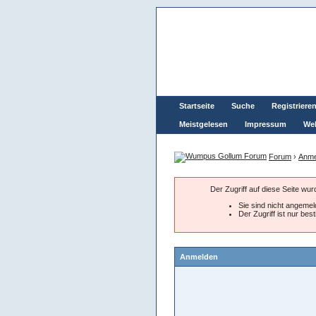
Startseite
Suche
Registriere
Meistgelesen
Impressum
Wel
Forum
›
Anme
Der Zugriff auf diese Seite wu
Sie sind nicht angemeld
Der Zugriff ist nur be
Anmelden