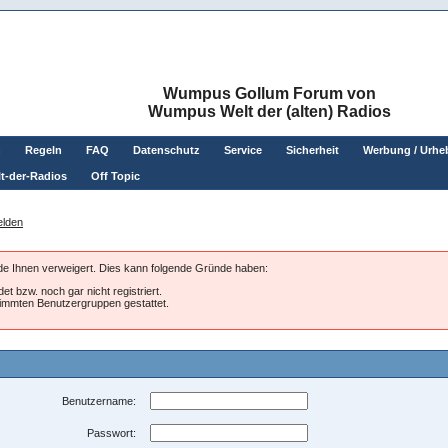
Wumpus Gollum Forum von
Wumpus Welt der (alten) Radios
n
Regeln
FAQ
Datenschutz
Service
Sicherheit
Werbung / Urhe
t-der-Radios
Off Topic
lden
rde Ihnen verweigert. Dies kann folgende Gründe haben:
et bzw. noch gar nicht registriert.
stimmten Benutzergruppen gestattet.
Benutzername:
Passwort: