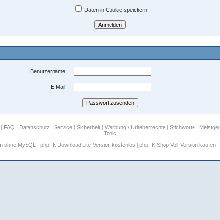
Daten in Cookie speichern
Benutzername:
E-Mail:
|
FAQ
|
Datenschutz
|
Service
|
Sicherheit
|
Werbung / Urheberrechte
|
Stichworte
|
Meistge
Topic
um ohne MySQL
|
phpFK Download Lite-Version kostenlos
|
phpFK Shop Voll-Version kaufen
|