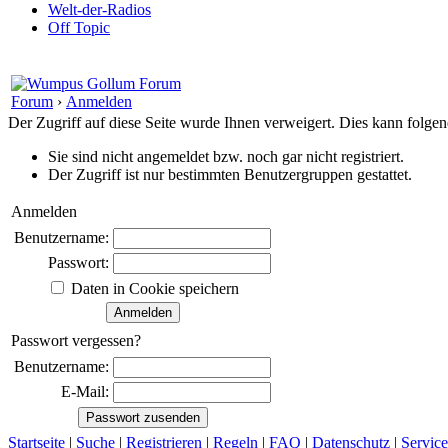
Welt-der-Radios
Off Topic
Forum
›
Anmelden
Der Zugriff auf diese Seite wurde Ihnen verweigert. Dies kann folg
Sie sind nicht angemeldet bzw. noch gar nicht registriert.
Der Zugriff ist nur bestimmten Benutzergruppen gestattet.
Anmelden
Benutzername:
Passwort:
Daten in Cookie speichern
Passwort vergessen?
Benutzername:
E-Mail:
Startseite
|
Suche
|
Registrieren
|
Regeln
|
FAQ
|
Datenschutz
|
Service