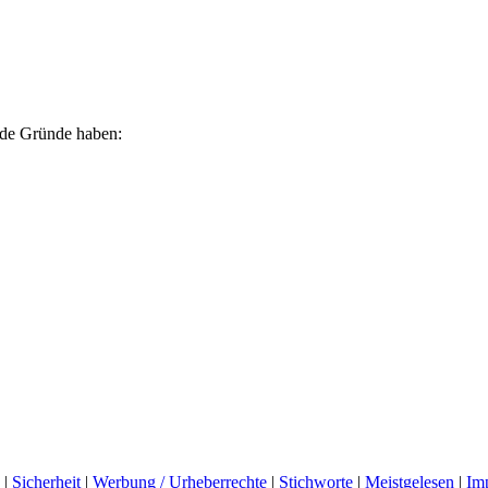
ende Gründe haben:
|
Sicherheit
|
Werbung / Urheberrechte
|
Stichworte
|
Meistgelesen
|
Im