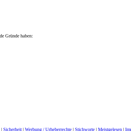
ende Gründe haben:
|
Sicherheit
|
Werbung / Urheberrechte
|
Stichworte
|
Meistgelesen
|
Im