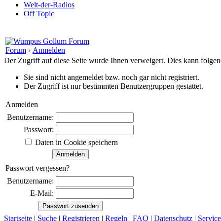
Welt-der-Radios
Off Topic
Forum
›
Anmelden
Der Zugriff auf diese Seite wurde Ihnen verweigert. Dies kann folg
Sie sind nicht angemeldet bzw. noch gar nicht registriert.
Der Zugriff ist nur bestimmten Benutzergruppen gestattet.
Anmelden
Benutzername:
Passwort:
Daten in Cookie speichern
Passwort vergessen?
Benutzername:
E-Mail:
Startseite
|
Suche
|
Registrieren
|
Regeln
|
FAQ
|
Datenschutz
|
Service