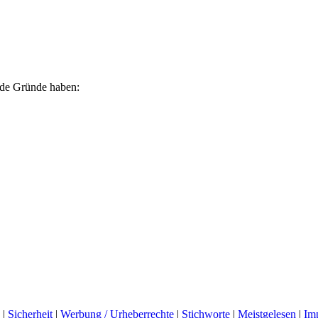
ende Gründe haben:
|
Sicherheit
|
Werbung / Urheberrechte
|
Stichworte
|
Meistgelesen
|
Im