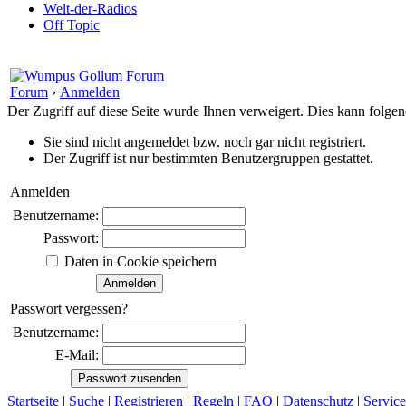
Welt-der-Radios
Off Topic
Forum
›
Anmelden
Der Zugriff auf diese Seite wurde Ihnen verweigert. Dies kann folg
Sie sind nicht angemeldet bzw. noch gar nicht registriert.
Der Zugriff ist nur bestimmten Benutzergruppen gestattet.
Anmelden
Benutzername:
Passwort:
Daten in Cookie speichern
Passwort vergessen?
Benutzername:
E-Mail:
Startseite
|
Suche
|
Registrieren
|
Regeln
|
FAQ
|
Datenschutz
|
Service