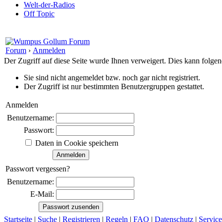
Welt-der-Radios
Off Topic
Forum
›
Anmelden
Der Zugriff auf diese Seite wurde Ihnen verweigert. Dies kann folg
Sie sind nicht angemeldet bzw. noch gar nicht registriert.
Der Zugriff ist nur bestimmten Benutzergruppen gestattet.
Anmelden
Benutzername:
Passwort:
Daten in Cookie speichern
Passwort vergessen?
Benutzername:
E-Mail:
Startseite
|
Suche
|
Registrieren
|
Regeln
|
FAQ
|
Datenschutz
|
Service