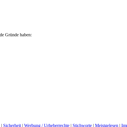
ende Gründe haben:
|
Sicherheit
|
Werbung / Urheberrechte
|
Stichworte
|
Meistgelesen
|
Im