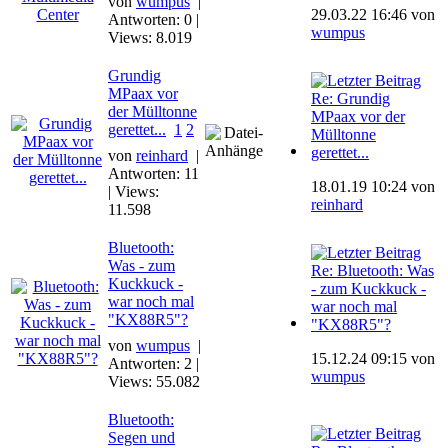
von
wumpus
|
29.03.22 16:46 von
Antworten: 0 |
wumpus
Views: 8.019
Grundig
MPaax vor
Re: Grundig
der Mülltonne
MPaax vor der
gerettet...
1
2
Mülltonne
gerettet...
von
reinhard
|
Antworten: 11
18.01.19 10:24 von
| Views:
reinhard
11.598
Bluetooth:
Was - zum
Re: Bluetooth: Was
Kuckkuck -
- zum Kuckkuck -
war noch mal
war noch mal
"KX88R5"?
"KX88R5"?
von
wumpus
|
15.12.24 09:15 von
Antworten: 2 |
wumpus
Views: 55.082
Bluetooth:
Segen und