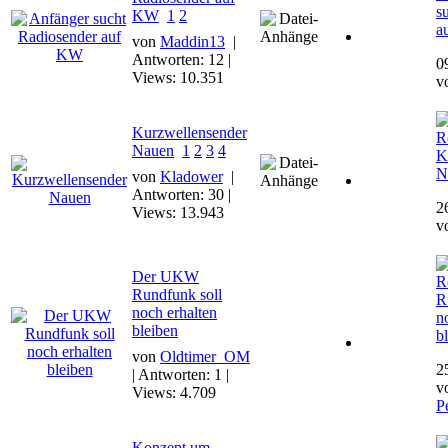
s
KW
1
2
a
von
Maddin13
|
Antworten: 12 |
0
Views: 10.351
v
Kurzwellensender
R
Nauen
1
2
3
4
K
N
von
Kladower
|
Antworten: 30 |
2
Views: 13.943
v
Der UKW
R
Rundfunk soll
R
noch erhalten
n
bleiben
b
von
Oldtimer_OM
2
| Antworten: 1 |
v
Views: 4.709
P
Konzept um