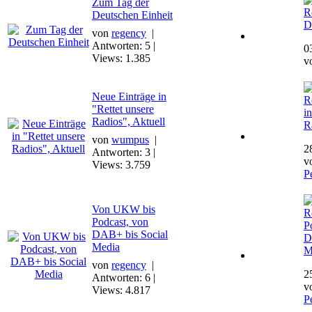
Zum Tag der
R
Deutschen Einheit
D
von
regency
|
Antworten: 5 |
0
Views: 1.385
v
Neue Einträge in
R
"Rettet unsere
i
Radios", Aktuell
R
von
wumpus
|
2
Antworten: 3 |
v
Views: 3.759
P
Von UKW bis
R
Podcast, von
P
DAB+ bis Social
D
Media
M
von
regency
|
2
Antworten: 6 |
v
Views: 4.817
P