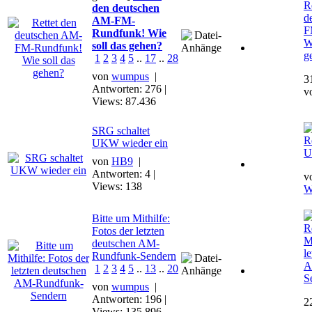
R
den deutschen
d
AM-FM-
F
Rundfunk! Wie
W
soll das gehen?
g
1
2
3
4
5
..
17
..
28
von
wumpus
|
3
Antworten: 276 |
v
Views: 87.436
SRG schaltet
R
UKW wieder ein
U
von
HB9
|
Antworten: 4 |
v
Views: 138
W
Bitte um Mithilfe:
R
Fotos der letzten
M
deutschen AM-
l
Rundfunk-Sendern
A
1
2
3
4
5
..
13
..
20
S
von
wumpus
|
Antworten: 196 |
2
Views: 135.896